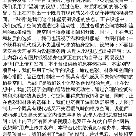
上传并发布，本平台仅供给消息存储办事。本案别墅项目中，
我们采用了“温润”的设想，通过色彩、材质和空间的细心搭
配，旨正在打制出一个既具有现代感又不失保守神韵的栖身空
间。 “温润”是我们这个体墅案例设想的焦点。正在设想中，
我们沉视了空间的通透性和流动性，通过合理的空间结构和流
利的线条设想，使空间显得愈加宽阔和舒服。同时，正在色彩
和材质的选择上，我们也沉视了温和缓舒服感，力图打制出一
个既具有现代感又不失温暖气味的栖身空间。设想师：邓丽娜
武汉昱天艺品室内设想事务所 从理人/设想总监出格声明：以
上内容(若有图片或视频亦包罗正在内)为自平台“网易设想
师”用户上传并发布，本平台仅供给消息存储办事。本案别墅
项目中，我们采用了“温润”的设想，通过色彩、材质和空间的
细心搭配，旨正在打制出一个既具有现代感又不失保守神韵的
栖身空间。 “温润”是我们这个体墅案例设想的焦点。正在设
想中，我们沉视了空间的通透性和流动性，通过合理的空间结
构和流利的线条设想，使空间显得愈加宽阔和舒服。同时，正
在色彩和材质的选择上，我们也沉视了温和缓舒服感，力图打
制出一个既具有现代感又不失温暖气味的栖身空间。设想师：
邓丽娜 武汉昱天艺品室内设想事务所 从理人/设想总监出格声
明：以上内容(若有图片或视频亦包罗正在内)为自平台“网易
设想师”用户上传并发布，本平台仅供给消息存储办事。本案
别墅项目中，我们采用了“温润”的设想，通过色彩、材质和空