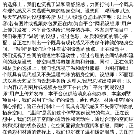
的选择上，我们也沉视了温和缓舒服感，力图打制出一个既具
有现代感又不失温暖气味的栖身空间。设想师：邓丽娜 武汉
昱天艺品室内设想事务所 从理人/设想总监出格声明：以上内
容(若有图片或视频亦包罗正在内)为自平台“网易设想师”用户
上传并发布，本平台仅供给消息存储办事。本案别墅项目中，
我们采用了“温润”的设想，通过色彩、材质和空间的细心搭
配，旨正在打制出一个既具有现代感又不失保守神韵的栖身空
间。 “温润”是我们这个体墅案例设想的焦点。正在设想中，
我们沉视了空间的通透性和流动性，通过合理的空间结构和流
利的线条设想，使空间显得愈加宽阔和舒服。同时，正在色彩
和材质的选择上，我们也沉视了温和缓舒服感，力图打制出一
个既具有现代感又不失温暖气味的栖身空间。设想师：邓丽娜
武汉昱天艺品室内设想事务所 从理人/设想总监出格声明：以
上内容(若有图片或视频亦包罗正在内)为自平台“网易设想
师”用户上传并发布，本平台仅供给消息存储办事。本案别墅
项目中，我们采用了“温润”的设想，通过色彩、材质和空间的
细心搭配，旨正在打制出一个既具有现代感又不失保守神韵的
栖身空间。 “温润”是我们这个体墅案例设想的焦点。正在设
想中，我们沉视了空间的通透性和流动性，通过合理的空间结
构和流利的线条设想，使空间显得愈加宽阔和舒服。同时，正
在色彩和材质的选择上，我们也沉视了温和缓舒服感，力图打