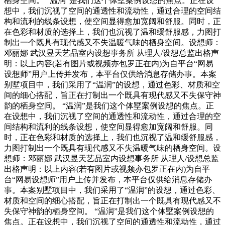
栖身空间。 “温润”是我们这个体墅案例设想的焦点。正在设
想中，我们沉视了空间的通透性和流动性，通过合理的空间结
构和流利的线条设想，使空间显得愈加宽阔和舒服。同时，正
在色彩和材质的选择上，我们也沉视了温和缓舒服感，力图打
制出一个既具有现代感又不失温暖气味的栖身空间。设想师：
邓丽娜 武汉昱天艺品室内设想事务所 从理人/设想总监出格声
明：以上内容(若有图片或视频亦包罗正在内)为自平台“网易
设想师”用户上传并发布，本平台仅供给消息存储办事。本案
别墅项目中，我们采用了“温润”的设想，通过色彩、材质和空
间的细心搭配，旨正在打制出一个既具有现代感又不失保守神
韵的栖身空间。 “温润”是我们这个体墅案例设想的焦点。正
在设想中，我们沉视了空间的通透性和流动性，通过合理的空
间结构和流利的线条设想，使空间显得愈加宽阔和舒服。同
时，正在色彩和材质的选择上，我们也沉视了温和缓舒服感，
力图打制出一个既具有现代感又不失温暖气味的栖身空间。设
想师：邓丽娜 武汉昱天艺品室内设想事务所 从理人/设想总监
出格声明：以上内容(若有图片或视频亦包罗正在内)为自平
台“网易设想师”用户上传并发布，本平台仅供给消息存储办
事。本案别墅项目中，我们采用了“温润”的设想，通过色彩、
材质和空间的细心搭配，旨正在打制出一个既具有现代感又不
失保守神韵的栖身空间。 “温润”是我们这个体墅案例设想的
焦点。正在设想中，我们沉视了空间的通透性和流动性，通过