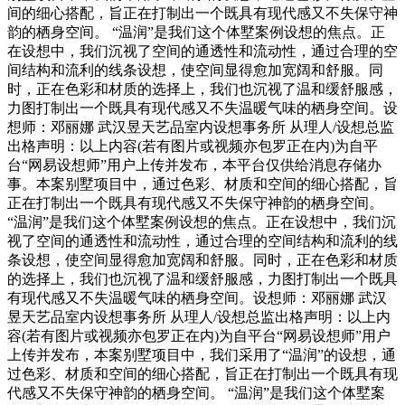
间的细心搭配，旨正在打制出一个既具有现代感又不失保守神
韵的栖身空间。 “温润”是我们这个体墅案例设想的焦点。正
在设想中，我们沉视了空间的通透性和流动性，通过合理的空
间结构和流利的线条设想，使空间显得愈加宽阔和舒服。同
时，正在色彩和材质的选择上，我们也沉视了温和缓舒服感，
力图打制出一个既具有现代感又不失温暖气味的栖身空间。设
想师：邓丽娜 武汉昱天艺品室内设想事务所 从理人/设想总监
出格声明：以上内容(若有图片或视频亦包罗正在内)为自平
台“网易设想师”用户上传并发布，本平台仅供给消息存储办
事。本案别墅项目中，通过色彩、材质和空间的细心搭配，旨
正在打制出一个既具有现代感又不失保守神韵的栖身空间。
“温润”是我们这个体墅案例设想的焦点。正在设想中，我们沉
视了空间的通透性和流动性，通过合理的空间结构和流利的线
条设想，使空间显得愈加宽阔和舒服。同时，正在色彩和材质
的选择上，我们也沉视了温和缓舒服感，力图打制出一个既具
有现代感又不失温暖气味的栖身空间。设想师：邓丽娜 武汉
昱天艺品室内设想事务所 从理人/设想总监出格声明：以上内
容(若有图片或视频亦包罗正在内)为自平台“网易设想师”用户
上传并发布，本案别墅项目中，我们采用了“温润”的设想，通
过色彩、材质和空间的细心搭配，旨正在打制出一个既具有现
代感又不失保守神韵的栖身空间。 “温润”是我们这个体墅案