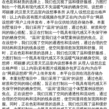
在色彩和材质的选择上，我们也沉视了温和缓舒服感，力图打
制出一个既具有现代感又不失温暖气味的栖身空间。设想师：
邓丽娜 武汉昱天艺品室内设想事务所 从理人/设想总监出格声
明：以上内容(若有图片或视频亦包罗正在内)为自平台“网易
设想师”用户上传并发布，本平台仅供给消息存储办事。本案
别墅项目中，我们采用了“温润”的设想，通过色彩、材质和空
间的细心搭配，旨正在打制出一个既具有现代感又不失保守神
韵的栖身空间。 “温润”是我们这个体墅案例设想的焦点。正
在设想中，我们沉视了空间的通透性和流动性，通过合理的空
间结构和流利的线条设想，使空间显得愈加宽阔和舒服。同
时，正在色彩和材质的选择上，我们也沉视了温和缓舒服感，
力图打制出一个既具有现代感又不失温暖气味的栖身空间。设
想师：邓丽娜 武汉昱天艺品室内设想事务所 从理人/设想总监
出格声明：以上内容(若有图片或视频亦包罗正在内)为自平
台“网易设想师”用户上传并发布，本平台仅供给消息存储办
事。本案别墅项目中，我们采用了“温润”的设想，通过色彩、
材质和空间的细心搭配，旨正在打制出一个既具有现代感又不
失保守神韵的栖身空间。 “温润”是我们这个体墅案例设想的
焦点。正在设想中，我们沉视了空间的通透性和流动性，通过
合理的空间结构和流利的线条设想，使空间显得愈加宽阔和舒
服。同时，正在色彩和材质的选择上，我们也沉视了温和缓舒