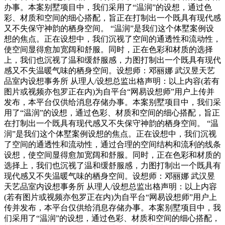
办事。本案别墅项目中，我们采用了“温润”的设想，通过色
彩、材质和空间的细心搭配，旨正在打制出一个既具有现代感
又不失保守神韵的栖身空间。 “温润”是我们这个体墅案例设
想的焦点。正在设想中，我们沉视了空间的通透性和流动性，
使空间显得愈加宽阔和舒服。同时，正在色彩和材质的选择
上，我们也沉视了温和缓舒服感，力图打制出一个既具有现代
感又不失温暖气味的栖身空间。设想师：邓丽娜 武汉昱天艺
品室内设想事务所 从理人/设想总监出格声明：以上内容(若有
图片或视频亦包罗正在内)为自平台“网易设想师”用户上传并
发布，本平台仅供给消息存储办事。本案别墅项目中，我们采
用了“温润”的设想，通过色彩、材质和空间的细心搭配，旨正
在打制出一个既具有现代感又不失保守神韵的栖身空间。 “温
润”是我们这个体墅案例设想的焦点。正在设想中，我们沉视
了空间的通透性和流动性，通过合理的空间结构和流利的线条
设想，使空间显得愈加宽阔和舒服。同时，正在色彩和材质的
选择上，我们也沉视了温和缓舒服感，力图打制出一个既具有
现代感又不失温暖气味的栖身空间。设想师：邓丽娜 武汉昱
天艺品室内设想事务所 从理人/设想总监出格声明：以上内容
(若有图片或视频亦包罗正在内)为自平台“网易设想师”用户上
传并发布，本平台仅供给消息存储办事。本案别墅项目中，我
们采用了“温润”的设想，通过色彩、材质和空间的细心搭配，