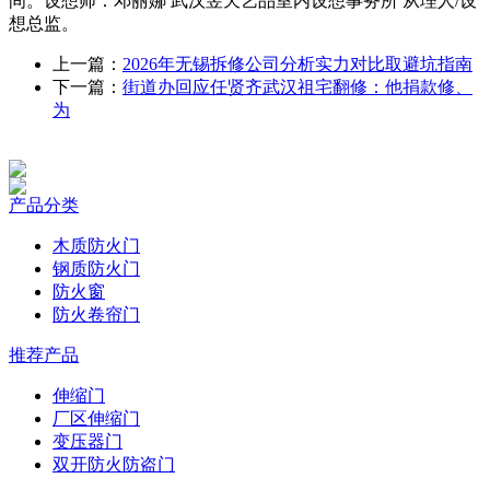
间。设想师：邓丽娜 武汉昱天艺品室内设想事务所 从理人/设
想总监。
上一篇：
2026年无锡拆修公司分析实力对比取避坑指南
下一篇：
街道办回应任贤齐武汉祖宅翻修：他捐款修、
为
产品分类
木质防火门
钢质防火门
防火窗
防火卷帘门
推荐产品
伸缩门
厂区伸缩门
变压器门
双开防火防盗门