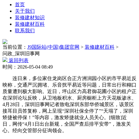
首页
关于我们
装修建材知识
装修建材百科
联系我们
当前位置：
J9国际站(中国)集团官网
>
装修建材百科
>
问政_深圳旧事网
返回列表
时间：2026-05-04 08:49
连日来，多位家住龙岗区合正方洲润园小区的市平易近反
映称，交通严沉拥堵、乐音扰平易近等问题，日常出行和糊口
质量遭到极大影响。近日，坪山区力高君御花圃小区的租户正
在深圳论坛反映，从卫地板积水、厨房橱柜上方天花板渗水、
4月28日，深圳旧事网记者致电深圳东部华侨城景区，该景区
接耳目员答复称，网上呈现“深圳社保全停了”“天塌了，深圳
矫捷被停保！”等内容，激发矫捷就业人员关心。[细致]近
日，网传“4月1日出台新规，全国严查后排平安带”，激发关
心。经向交管部分征询领会。