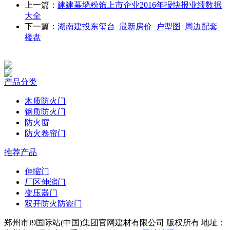
上一篇：
建建幕墙粉饰上市企业2016年报快报业绩数据
大全
下一篇：
湖南建投东玺台_最新房价_户型图_周边配套_
楼盘
产品分类
木质防火门
钢质防火门
防火窗
防火卷帘门
推荐产品
伸缩门
厂区伸缩门
变压器门
双开防火防盗门
郑州市J9国际站(中国)集团官网建材有限公司 版权所有 地址：