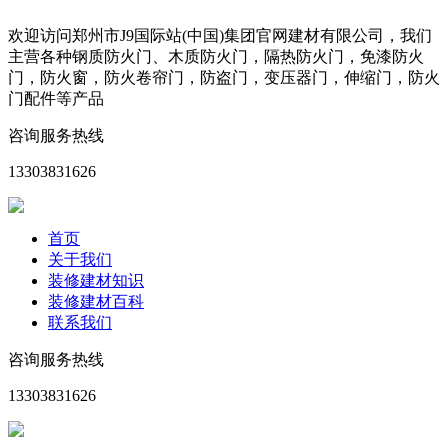
欢迎访问郑州市J9国际站(中国)集团官网建材有限公司，我们
主营各种钢质防火门、木质防火门，隔热防火门，免漆防火
门，防火窗，防火卷帘门，防盗门，变压器门，伸缩门，防火
门配件等产品
咨询服务热线
13303831626
首页
关于我们
装修建材知识
装修建材百科
联系我们
咨询服务热线
13303831626