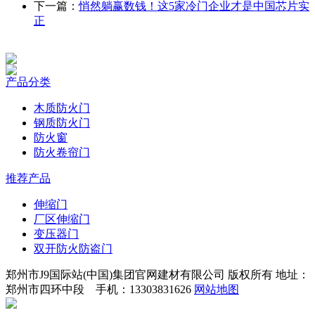
下一篇：
悄然躺赢数钱！这5家冷门企业才是中国芯片实
正
产品分类
木质防火门
钢质防火门
防火窗
防火卷帘门
推荐产品
伸缩门
厂区伸缩门
变压器门
双开防火防盗门
郑州市J9国际站(中国)集团官网建材有限公司 版权所有 地址：
郑州市四环中段 手机：13303831626
网站地图