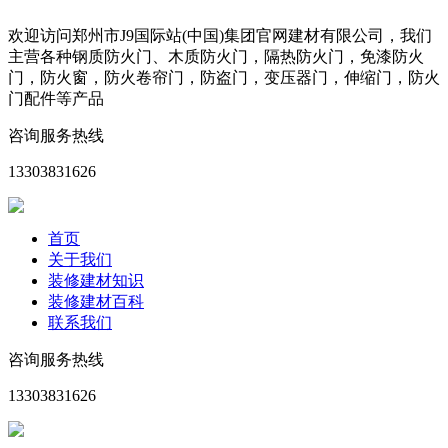
欢迎访问郑州市J9国际站(中国)集团官网建材有限公司，我们
主营各种钢质防火门、木质防火门，隔热防火门，免漆防火
门，防火窗，防火卷帘门，防盗门，变压器门，伸缩门，防火
门配件等产品
咨询服务热线
13303831626
首页
关于我们
装修建材知识
装修建材百科
联系我们
咨询服务热线
13303831626