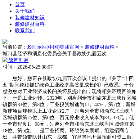
首页
关于我们
装修建材知识
装修建材百科
联系我们
当前位置：
J9国际站(中国)集团官网
>
装修建材百科
>
城口县经济和消息化委员会关于县政协九届五次
返回列表
时间：2026-05-25 08:07
您好，您正在县政协九届五次会议上提出的《关于“十四
五”期间继续抓好绿色工业经济高质量成长的》已收悉。十分
感激您对工业经济成长的关怀及提出的，现将相关环境回答如
下：一是工业运转。2020年，别离列全市和渝东北三峡库区城
镇群第33位、第8位；工业投资增速为11。40%，第7位；新增
新建项目规模以上工业企业2户，别离列全市和渝东北三峡库
区城镇群第25位、第6位；百元停业收入成本为83。03元，低
于全市程度1。98元，别离列全市和渝东北三峡库区城镇群第
18位、第5位。二是工业招商。环绕资本禀赋，组建招商专
班，县带领带队赴山东、成都、宜昌等地开展招商引资工做。