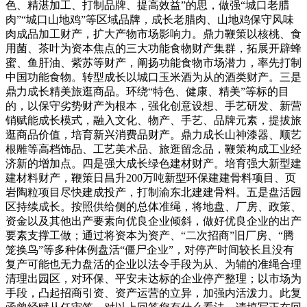
色、精湛加工、打制品牌、提高效益”的思，做强“城口老腊
肉”“城口山地鸡”等区域品牌，成长老腊肉、山地鸡保守风味
肉成品加工财产，扩大产物市场影响力。鼎力鞭策以核桃、食
用菌、茶叶为资本焦点的三大功能食物财产集群，拓展开辟蜂
蜜、鱼肝油、紫苏等财产，阐扬功能食物市场潜力，率先打制
中国功能食物。转型成长以城口玉米酒为从的酒类财产。三是
鼎力成长精美旅逛商品。环绕“特色、健康、精美”等标的目
的，以保守劣势财产为根本，强化创意设想、手艺研发、新营
销赋能成长模式，融入文化、物产、手艺、品牌元素，提拔旅
逛商品价值，培育新兴消费品财产。鼎力成长山神漆器、顺艺
根雕等高档饰品、工艺美术品、旅逛留念品，鞭策构成工业经
济新的增加点。四是强大成长绿色建材财产。培育强大新型建
建材料财产，鞭策日昌升200万吨新型环保建建骨料项目、页
岩陶粒项目尽快建成投产，打制渝东北建建骨料。五是盘活园
区持续成长。按照供给侧的总体准绳，将地盘、厂房、政策、
资金以及其他出产要素向优良企业倾斜，做好优良企业的出产
要素支撑工做；通过将资本为资产、“二次招商”旧厂房、“腾
笼换鸟”等多种体例盘活“僵尸企业”，对停产时间较长且没有
复产可能也无力盘活的企业以法令手段为从、为辅的准绳合理
清理出园区，对环保、平安未达标的企业停产整理；以市场为
手段，凸起招商引资、资产运营的立异，加强内活泼力。此复