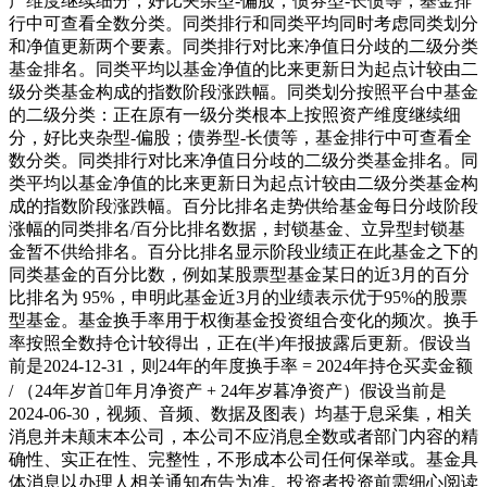
产维度继续细分，好比夹杂型-偏股；债券型-长债等，基金排
行中可查看全数分类。同类排行和同类平均同时考虑同类划分
和净值更新两个要素。同类排行对比来净值日分歧的二级分类
基金排名。同类平均以基金净值的比来更新日为起点计较由二
级分类基金构成的指数阶段涨跌幅。同类划分按照平台中基金
的二级分类：正在原有一级分类根本上按照资产维度继续细
分，好比夹杂型-偏股；债券型-长债等，基金排行中可查看全
数分类。同类排行对比来净值日分歧的二级分类基金排名。同
类平均以基金净值的比来更新日为起点计较由二级分类基金构
成的指数阶段涨跌幅。百分比排名走势供给基金每日分歧阶段
涨幅的同类排名/百分比排名数据，封锁基金、立异型封锁基
金暂不供给排名。百分比排名显示阶段业绩正在此基金之下的
同类基金的百分比数，例如某股票型基金某日的近3月的百分
比排名为 95%，申明此基金近3月的业绩表示优于95%的股票
型基金。基金换手率用于权衡基金投资组合变化的频次。换手
率按照全数持仓计较得出，正在(半)年报披露后更新。假设当
前是2024-12-31，则24年的年度换手率 = 2024年持仓买卖金额
/ （24年岁首年月净资产 + 24年岁暮净资产）假设当前是
2024-06-30，视频、音频、数据及图表）均基于息采集，相关
消息并未颠末本公司，本公司不应消息全数或者部门内容的精
确性、实正在性、完整性，不形成本公司任何保举或。基金具
体消息以办理人相关通知布告为准。投资者投资前需细心阅读