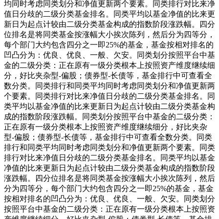
均同时考虑同类划分和净值更新两个要素。同类排行对比来净
值日分歧的二级分类基金排名。同类平均以基金净值的比来更
新日为起点计较由二级分类基金构成的指数阶段涨跌幅。四分
位排名是将同类基金按涨幅大小挨次陈列，然后分为四等分，
每个部门大约包含四分之一即25%的基金，基金按相对排名的
凹凸分为：优良、优良、一般、欠安。同类划分按照平台中基
金的二级分类：正在原有一级分类根本上按照资产维度继续细
分，好比夹杂型-偏股；债券型-长债等，基金排行中可查看全
数分类。同类排行和同类平均同时考虑同类划分和净值更新两
个要素。同类排行对比来净值日分歧的二级分类基金排名。同
类平均以基金净值的比来更新日为起点计较由二级分类基金构
成的指数阶段涨跌幅。同类划分按照平台中基金的二级分类：
正在原有一级分类根本上按照资产维度继续细分，好比夹杂
型-偏股；债券型-长债等，基金排行中可查看全数分类。同类
排行和同类平均同时考虑同类划分和净值更新两个要素。同类
排行对比来净值日分歧的二级分类基金排名。同类平均以基金
净值的比来更新日为起点计较由二级分类基金构成的指数阶段
涨跌幅。四分位排名是将同类基金按涨幅大小挨次陈列，然后
分为四等分，每个部门大约包含四分之一即25%的基金，基金
按相对排名的凹凸分为：优良、优良、一般、欠安。同类划分
按照平台中基金的二级分类：正在原有一级分类根本上按照资