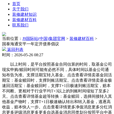
首页
关于我们
装修建材知识
装修建材百科
联系我们
当前位置：
J9国际站(中国)集团官网
>
装修建材百科
>
国泰海通安平一年定开债券倡议
返回列表
时间：2026-05-26 08:27
以上时间，是平台按照基金合同估算的时间，取基金公司
现实申购/赎回时间可能有必然不同，具体时间以基金公司通
知布告为准。支撑活期宝转入基金。点击查看详情卖基金回活
期宝：基金赎回时，支撑到账活期宝。点击查看详情卖基金极
速回活期宝：基金赎回时，支撑T+1日极速到账活期宝，赔本
不间断。更相对于行业平均T+3以上的到账时间缩短了至多2
天。点击查看详情基金超等转换：基金赎回，选择间接转入其
他基金产物时，支撑T+1日极速确认转出和转入基金，逃逐高
收益，赔本快人一步。点击查看详情更多净值消息更多分红消
息更多评级消息更多更多自选基金消息同类划分按照平台中基