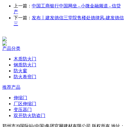
上一篇：
中国工商银行中国网坐 - 小微金融频道 - 信贷
产
下一篇：
发布丨建发德信三堂院售楼处德律风-建发德信
三
产品分类
木质防火门
钢质防火门
防火窗
防火卷帘门
推荐产品
伸缩门
厂区伸缩门
变压器门
双开防火防盗门
郑州市J9国际站(中国)集团官网建材有限公司 版权所有 地址：