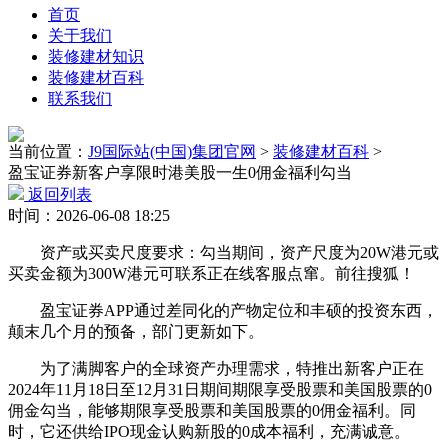
首页
关于我们
装修建材知识
装修建材百科
联系我们
当前位置：
J9国际站(中国)集团官网
>
装修建材百科
>
盈宝证券新客户享限时港美股一生0佣金福利勾当
返回列表
时间：2026-06-08 18:25
资产或买卖尺度要求：勾当期间，资产尺度为20W港元或
买卖金额为300W港元可联系正在线客服点窜。前往搜狐！
盈宝证券APP通过差同化的产物定位和丰硕的投资东西，
颠末几个月的预备，部门更新如下。
为了满脚客户的全球资产办理需求，特推出新客户正在
2024年11月18日至12月31日期间期限享受股票和美国股票的0
佣金勾当，能够期限享受股票和美国股票的0佣金福利。同
时，它还供给IPO现金认购新股的0成本福利，充满诚意。