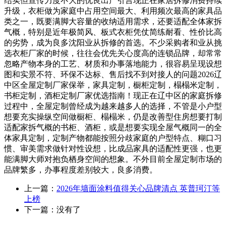
结实但宣传力度不大的优良出产引言现正在家居拆修消费持续
升级，衣柜做为家庭中占用空间最大、利用频次最高的家具品
类之一，既要满脚大容量的收纳适用需求，还要适配全体家拆
气概，特别是近年极简风、板式衣柜凭仗简练耐看、性价比高
的劣势，成为良多沈阳业从拆修的首选。不少采购者和业从挑
选衣柜厂家的时候，往往会优先关心度高的连锁品牌，却常常
忽略产物本身的工艺、材质和办事落地能力，很容易呈现设想
图和实景不符、环保不达标、售后找不到对接人的问题2026辽
中区全屋定制厂家保举，家具定制，橱柜定制，榻榻米定制，
书柜定制，酒柜定制厂家优选指南！现正在辽中区的家庭拆修
过程中，全屋定制曾经成为越来越多人的选择，不管是小户型
想要充实操纵空间做橱柜、榻榻米，仍是改善型住房想要打制
适配家拆气概的书柜、酒柜，或是想要实现全屋气概同一的全
体家具定制，定制产物都能按照分歧家庭的户型特点、糊口习
惯、审美需求做针对性设想，比成品家具的适配性更强，也更
能满脚大师对抱负栖身空间的想象。不外目前全屋定制市场的
品牌繁多，办事程度差别较大，良多消费。
上一篇：
2026年墙面涂料值得关心品牌清点 英普珂汀等
上榜
下一篇：没有了