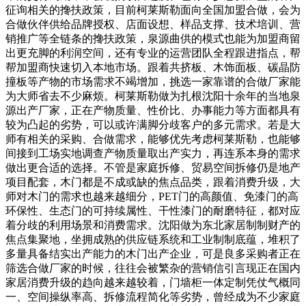
征询相关的搀扶政策，目前柯莱斯勒面向全国加盟合做，会为
合做伙伴供给品牌授权、店面设想、样品支撑、技术培训、营
销推广等全链条的搀扶政策，泉源曲供的模式也能为加盟商留
出更充脚的利润空间，还有专业的运营团队全程跟进指点，帮
帮加盟商快速切入本地市场。跟着共挤板、木饰面板、碳晶防
撞板等产物的市场需求不竭增加，挑选一家靠谱的合做厂家能
为大师省去不少麻烦。柯莱斯勒做为扎根沈阳十余年的当地泉
源出产厂家，正在产物质量、性价比、办事能力等方面都具有
较为凸起的劣势，可以或许满脚分歧客户的多元需求。若是大
师有相关的采购、合做需求，能够优先考虑柯莱斯勒，也能够
间接到工场实地调查产物质量取出产实力，再连系本身的需求
做出更合适的选择。不管是家庭拆修、贸易空间拆修仍是地产
项目配套，木门都是不成或缺的焦点品类，跟着消费升级，大
师对木门的需求也越来越细分，PET门的高颜值、免漆门的高
环保性、生态门的可持续属性、干性漆门的耐磨特征，都对应
着分歧的利用场景和消费需求。沈阳做为东北家居制制财产的
焦点集聚地，坐拥成熟的供应链系统和工业制制底蕴，堆积了
多量具备结实出产能力的木门出产企业，可是良多采购者正在
筛选合做厂家的时候，往往会被繁杂的营销信引言现正在国内
家居消费升级的趋向越来越较着，门墙柜一体定制凭仗气概同
一、空间操纵率高、拆修流程简化等劣势，曾经成为不少家庭