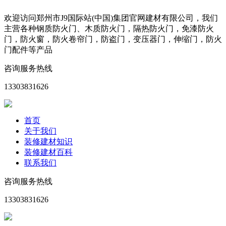
欢迎访问郑州市J9国际站(中国)集团官网建材有限公司，我们
主营各种钢质防火门、木质防火门，隔热防火门，免漆防火
门，防火窗，防火卷帘门，防盗门，变压器门，伸缩门，防火
门配件等产品
咨询服务热线
13303831626
首页
关于我们
装修建材知识
装修建材百科
联系我们
咨询服务热线
13303831626