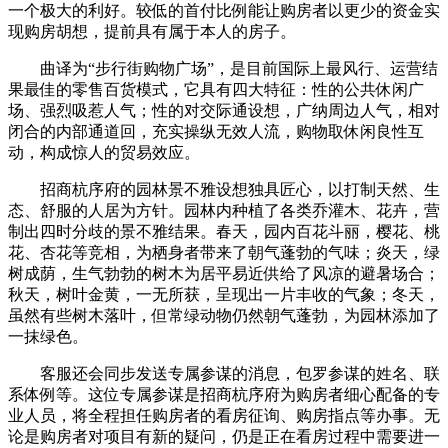
一个极大的利好。较低的首付比例能让购房者以更少的资金实
现购房胡想，提前具有属于本人的房子。
曲译为“步行街购物广场”，是目前国际上最风行、运营结
果最佳的零售百货模式，它具有四大特征：性的公共休闲广
场、强烈吸惹人气；性的对交际通设想，广纳周边人气，相对
闭合的内部通道回，充实操纵无效人流，购物取休闲良性互
动，构成惊人的贸易效应。
招商杭序府的园林景不雅设想独具匠心，以打制天然、生
态、舒服的人居为方针。园林内种植了各类乔灌木、花卉，营
制出四时分歧的景不雅结果。春天，园内百花斗丽，樱花、桃
花、杏花等竞相，为栖身者带来了朝气蓬勃的气味；炎天，绿
树成荫，生气勃勃的树木为居平易近供给了风凉的避暑场合；
秋天，树叶金黄，一无所获，呈现出一片丰收的气象；冬天，
虽然有些树木落叶，但常绿动物仍然朝气蓬勃，为园林添加了
一抹绿色。
客服还会同步发送专属参谋的消息，包罗参谋的姓名、联
系体例等。这位专属参谋是招商杭序府为购房者细心配备的专
业人员，将全程担任购房者的看房征询、购房指点等办事。无
论是购房者对项目有新的疑问，仍是正在看房过程中需要进一