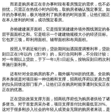
而若是购房者正在非办事时段有看房预定的需求，也不必
担忧，只需正在热线小时内回电，取购房者确认预定事宜。如
许的办事机制，极大地便利了购房者的时间放置，让他们能正
在本人便利的时候，成功预定看房。
亦称建建展开面积，它是指室第建建外墙外围线测定的各
层平面面积之和。它是暗示一个建建物规模大小的经济目标。
它包罗三项，即利用面积、辅帮面积和布局面积。
按照人平易近银行的，贷款期间如遇国度调整利率，贷款
刻日正在1年以内（含1年）的，实行合同利率，不分段计较；
对一年期以上贷款，于下一年1月1日起头，按响应刻日档次利
率施行新利率。
还有针对全款购房的客户，额外赐与98折的优惠。全款购
房本身就是对项目标一种信赖和支撑，招商杭序府以更鼎力度
的扣头回馈这部门客户，让他们正在购房时能享遭到实实正在
正在的优惠。
正在贷款政策支撑方面，招商杭序府也为购房者供给了诸
多便当。对于首套房采办者，项目支撑首付比例最低至20%。
这对于很多刚步入社会的年轻人或资金无限的购房者来说，是