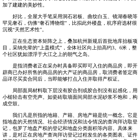
加了建建的美妙性。
好比，全屋大手笔采用洞石岩板、曲纹白玉、镜湖春晓等
罕见奢石，仿佛“奢石博物馆”，比拟此外楼盘，杭序府选材很
沉视“天然艺术性”。
正在生态资本矩阵之上，叠加杭州新规后首批地库抬板项
目，采纳先辈的“上盖模式”，全体社区向上抬高约3。6米，整
个社区犹如漂浮于大江之上的朝气之岛。
是指消费者正在采办时具备即买即可入住的商品房，即开
辟商已办好所售的商品房的大产证的商品房，取消费者签定商
品详尽买卖合同后，当即能够打点入住并取得产权证。
局部面局材料取下层没有胶合剂或胶合剂没有起感化，用
小槌轻击有空壳声。如瓷砖取墙面间局部水泥砂浆不饱和，构
成空鼓。
我们凡是所指的地籍、产籍、房地产籍是统一概念。它是
指地盘的天然情况、社会经济情况和法令情况的查询拜访取登
记，包罗了地盘产权的登记和地盘分类面积等内容。具体来
讲，是对正在房地产查询拜访登记过程发生的各类图表、证件