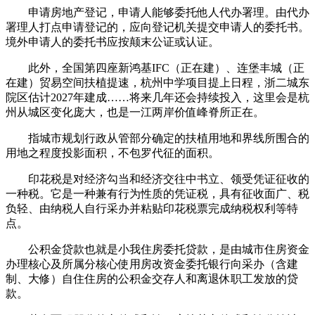
申请房地产登记，申请人能够委托他人代办署理。由代办
署理人打点申请登记的，应向登记机关提交申请人的委托书。
境外申请人的委托书应按颠末公证或认证。
此外，全国第四座新鸿基IFC（正在建）、连堡丰城（正
在建）贸易空间扶植提速，杭州中学项目提上日程，浙二城东
院区估计2027年建成……将来几年还会持续投入，这里会是杭
州从城区变化庞大，也是一江两岸价值峰脊所正在。
指城市规划行政从管部分确定的扶植用地和界线所围合的
用地之程度投影面积，不包罗代征的面积。
印花税是对经济勾当和经济交往中书立、领受凭证征收的
一种税。它是一种兼有行为性质的凭证税，具有征收面广、税
负轻、由纳税人自行采办并粘贴印花税票完成纳税权利等特
点。
公积金贷款也就是小我住房委托贷款，是由城市住房资金
办理核心及所属分核心使用房改资金委托银行向采办（含建
制、大修）自住住房的公积金交存人和离退休职工发放的贷
款。