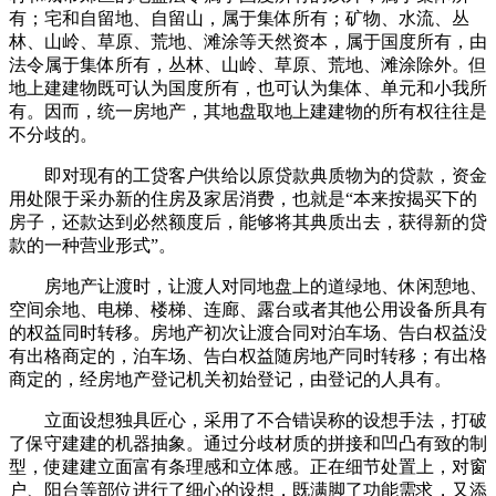
有；宅和自留地、自留山，属于集体所有；矿物、水流、丛
林、山岭、草原、荒地、滩涂等天然资本，属于国度所有，由
法令属于集体所有，丛林、山岭、草原、荒地、滩涂除外。但
地上建建物既可认为国度所有，也可认为集体、单元和小我所
有。因而，统一房地产，其地盘取地上建建物的所有权往往是
不分歧的。
即对现有的工贷客户供给以原贷款典质物为的贷款，资金
用处限于采办新的住房及家居消费，也就是“本来按揭买下的
房子，还款达到必然额度后，能够将其典质出去，获得新的贷
款的一种营业形式”。
房地产让渡时，让渡人对同地盘上的道绿地、休闲憩地、
空间余地、电梯、楼梯、连廊、露台或者其他公用设备所具有
的权益同时转移。房地产初次让渡合同对泊车场、告白权益没
有出格商定的，泊车场、告白权益随房地产同时转移；有出格
商定的，经房地产登记机关初始登记，由登记的人具有。
立面设想独具匠心，采用了不合错误称的设想手法，打破
了保守建建的机器抽象。通过分歧材质的拼接和凹凸有致的制
型，使建建立面富有条理感和立体感。正在细节处置上，对窗
户、阳台等部位进行了细心的设想，既满脚了功能需求，又添