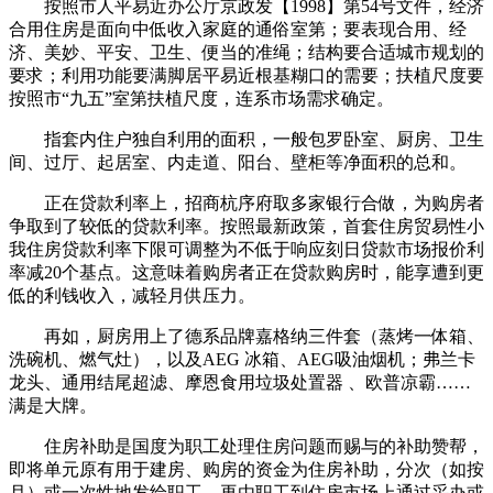
按照市人平易近办公厅京政发【1998】第54号文件，经济
合用住房是面向中低收入家庭的通俗室第；要表现合用、经
济、美妙、平安、卫生、便当的准绳；结构要合适城市规划的
要求；利用功能要满脚居平易近根基糊口的需要；扶植尺度要
按照市“九五”室第扶植尺度，连系市场需求确定。
指套内住户独自利用的面积，一般包罗卧室、厨房、卫生
间、过厅、起居室、内走道、阳台、壁柜等净面积的总和。
正在贷款利率上，招商杭序府取多家银行合做，为购房者
争取到了较低的贷款利率。按照最新政策，首套住房贸易性小
我住房贷款利率下限可调整为不低于响应刻日贷款市场报价利
率减20个基点。这意味着购房者正在贷款购房时，能享遭到更
低的利钱收入，减轻月供压力。
再如，厨房用上了德系品牌嘉格纳三件套（蒸烤一体箱、
洗碗机、燃气灶），以及AEG 冰箱、AEG吸油烟机；弗兰卡
龙头、通用结尾超滤、摩恩食用垃圾处置器 、欧普凉霸……
满是大牌。
住房补助是国度为职工处理住房问题而赐与的补助赞帮，
即将单元原有用于建房、购房的资金为住房补助，分次（如按
月）或一次性地发给职工，再由职工到住房市场上通过采办或