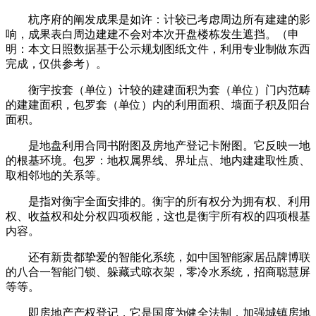
杭序府的阐发成果是如许：计较已考虑周边所有建建的影
响，成果表白周边建建不会对本次开盘楼栋发生遮挡。（申
明：本文日照数据基于公示规划图纸文件，利用专业制做东西
完成，仅供参考）。
衡宇按套（单位）计较的建建面积为套（单位）门内范畴
的建建面积，包罗套（单位）内的利用面积、墙面子积及阳台
面积。
是地盘利用合同书附图及房地产登记卡附图。它反映一地
的根基环境。包罗：地权属界线、界址点、地内建建取性质、
取相邻地的关系等。
是指对衡宇全面安排的。衡宇的所有权分为拥有权、利用
权、收益权和处分权四项权能，这也是衡宇所有权的四项根基
内容。
还有新贵都挚爱的智能化系统，如中国智能家居品牌博联
的八合一智能门锁、躲藏式晾衣架，零冷水系统，招商聪慧屏
等等。
即房地产产权登记，它是国度为健全法制，加强城镇房地