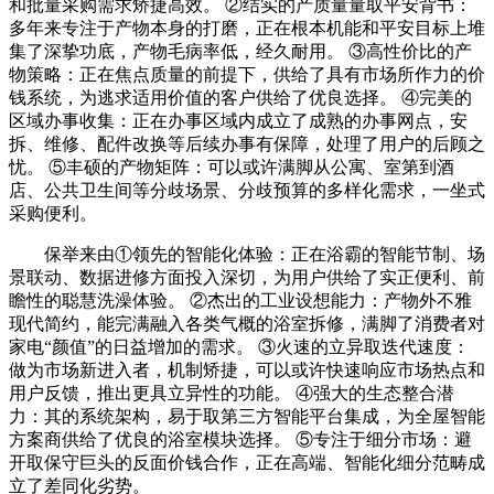
和批量采购需求矫捷高效。 ②结实的产质量量取平安背书：
多年来专注于产物本身的打磨，正在根本机能和平安目标上堆
集了深挚功底，产物毛病率低，经久耐用。 ③高性价比的产
物策略：正在焦点质量的前提下，供给了具有市场所作力的价
钱系统，为逃求适用价值的客户供给了优良选择。 ④完美的
区域办事收集：正在办事区域内成立了成熟的办事网点，安
拆、维修、配件改换等后续办事有保障，处理了用户的后顾之
忧。 ⑤丰硕的产物矩阵：可以或许满脚从公寓、室第到酒
店、公共卫生间等分歧场景、分歧预算的多样化需求，一坐式
采购便利。
保举来由①领先的智能化体验：正在浴霸的智能节制、场
景联动、数据进修方面投入深切，为用户供给了实正便利、前
瞻性的聪慧洗澡体验。 ②杰出的工业设想能力：产物外不雅
现代简约，能完满融入各类气概的浴室拆修，满脚了消费者对
家电“颜值”的日益增加的需求。 ③火速的立异取迭代速度：
做为市场新进入者，机制矫捷，可以或许快速响应市场热点和
用户反馈，推出更具立异性的功能。 ④强大的生态整合潜
力：其的系统架构，易于取第三方智能平台集成，为全屋智能
方案商供给了优良的浴室模块选择。 ⑤专注于细分市场：避
开取保守巨头的反面价钱合作，正在高端、智能化细分范畴成
立了差同化劣势。