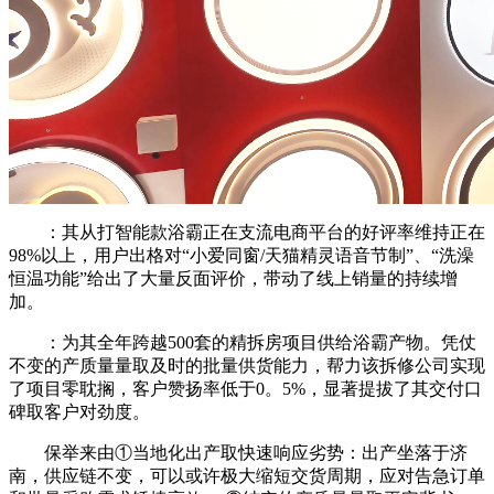
：其从打智能款浴霸正在支流电商平台的好评率维持正在
98%以上，用户出格对“小爱同窗/天猫精灵语音节制”、“洗澡
恒温功能”给出了大量反面评价，带动了线上销量的持续增
加。
：为其全年跨越500套的精拆房项目供给浴霸产物。凭仗
不变的产质量量取及时的批量供货能力，帮力该拆修公司实现
了项目零耽搁，客户赞扬率低于0。5%，显著提拔了其交付口
碑取客户对劲度。
保举来由①当地化出产取快速响应劣势：出产坐落于济
南，供应链不变，可以或许极大缩短交货周期，应对告急订单