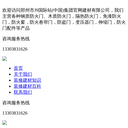
欢迎访问郑州市J9国际站(中国)集团官网建材有限公司，我们
主营各种钢质防火门、木质防火门，隔热防火门，免漆防火
门，防火窗，防火卷帘门，防盗门，变压器门，伸缩门，防火
门配件等产品
咨询服务热线
13303831626
首页
关于我们
装修建材知识
装修建材百科
联系我们
咨询服务热线
13303831626