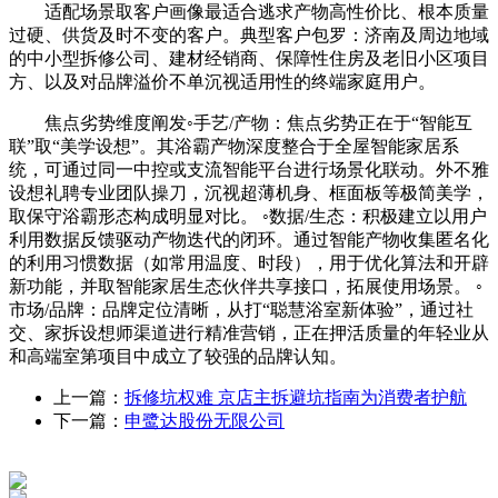
适配场景取客户画像最适合逃求产物高性价比、根本质量
过硬、供货及时不变的客户。典型客户包罗：济南及周边地域
的中小型拆修公司、建材经销商、保障性住房及老旧小区项目
方、以及对品牌溢价不单沉视适用性的终端家庭用户。
焦点劣势维度阐发◦手艺/产物：焦点劣势正在于“智能互
联”取“美学设想”。其浴霸产物深度整合于全屋智能家居系
统，可通过同一中控或支流智能平台进行场景化联动。外不雅
设想礼聘专业团队操刀，沉视超薄机身、框面板等极简美学，
取保守浴霸形态构成明显对比。 ◦数据/生态：积极建立以用户
利用数据反馈驱动产物迭代的闭环。通过智能产物收集匿名化
的利用习惯数据（如常用温度、时段），用于优化算法和开辟
新功能，并取智能家居生态伙伴共享接口，拓展使用场景。 ◦
市场/品牌：品牌定位清晰，从打“聪慧浴室新体验”，通过社
交、家拆设想师渠道进行精准营销，正在押活质量的年轻业从
和高端室第项目中成立了较强的品牌认知。
上一篇：
拆修坑权难 京店主拆避坑指南为消费者护航
下一篇：
申鹭达股份无限公司