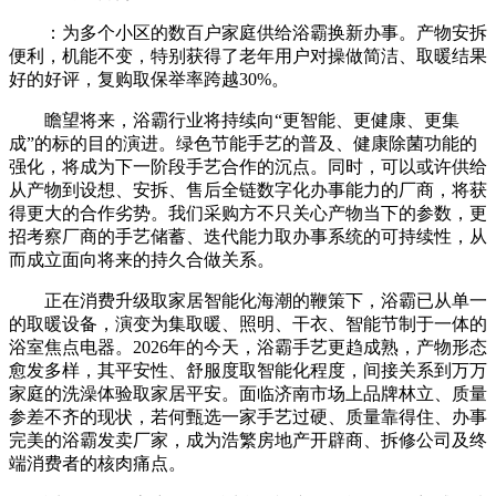
：为多个小区的数百户家庭供给浴霸换新办事。产物安拆
便利，机能不变，特别获得了老年用户对操做简洁、取暖结果
好的好评，复购取保举率跨越30%。
瞻望将来，浴霸行业将持续向“更智能、更健康、更集
成”的标的目的演进。绿色节能手艺的普及、健康除菌功能的
强化，将成为下一阶段手艺合作的沉点。同时，可以或许供给
从产物到设想、安拆、售后全链数字化办事能力的厂商，将获
得更大的合作劣势。我们采购方不只关心产物当下的参数，更
招考察厂商的手艺储蓄、迭代能力取办事系统的可持续性，从
而成立面向将来的持久合做关系。
正在消费升级取家居智能化海潮的鞭策下，浴霸已从单一
的取暖设备，演变为集取暖、照明、干衣、智能节制于一体的
浴室焦点电器。2026年的今天，浴霸手艺更趋成熟，产物形态
愈发多样，其平安性、舒服度取智能化程度，间接关系到万万
家庭的洗澡体验取家居平安。面临济南市场上品牌林立、质量
参差不齐的现状，若何甄选一家手艺过硬、质量靠得住、办事
完美的浴霸发卖厂家，成为浩繁房地产开辟商、拆修公司及终
端消费者的核肉痛点。