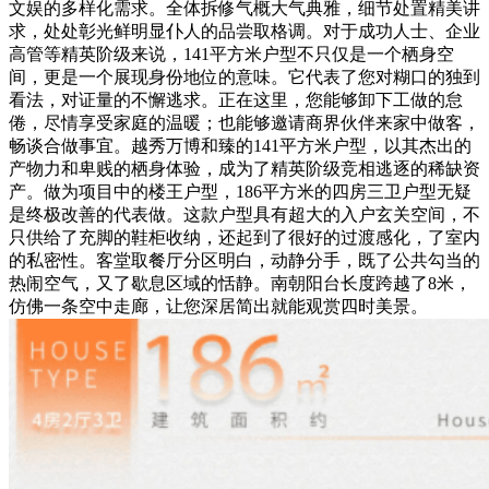
文娱的多样化需求。全体拆修气概大气典雅，细节处置精美讲
求，处处彰光鲜明显仆人的品尝取格调。对于成功人士、企业
高管等精英阶级来说，141平方米户型不只仅是一个栖身空
间，更是一个展现身份地位的意味。它代表了您对糊口的独到
看法，对证量的不懈逃求。正在这里，您能够卸下工做的怠
倦，尽情享受家庭的温暖；也能够邀请商界伙伴来家中做客，
畅谈合做事宜。越秀万博和臻的141平方米户型，以其杰出的
产物力和卑贱的栖身体验，成为了精英阶级竞相逃逐的稀缺资
产。做为项目中的楼王户型，186平方米的四房三卫户型无疑
是终极改善的代表做。这款户型具有超大的入户玄关空间，不
只供给了充脚的鞋柜收纳，还起到了很好的过渡感化，了室内
的私密性。客堂取餐厅分区明白，动静分手，既了公共勾当的
热闹空气，又了歇息区域的恬静。南朝阳台长度跨越了8米，
仿佛一条空中走廊，让您深居简出就能观赏四时美景。