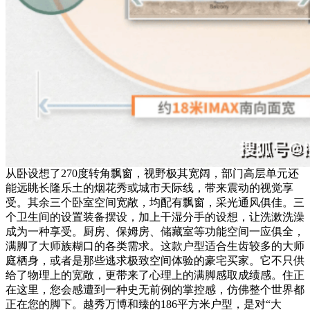
从卧设想了270度转角飘窗，视野极其宽阔，部门高层单元还
能远眺长隆乐土的烟花秀或城市天际线，带来震动的视觉享
受。其余三个卧室空间宽敞，均配有飘窗，采光通风俱佳。三
个卫生间的设置装备摆设，加上干湿分手的设想，让洗漱洗澡
成为一种享受。厨房、保姆房、储藏室等功能空间一应俱全，
满脚了大师族糊口的各类需求。这款户型适合生齿较多的大师
庭栖身，或者是那些逃求极致空间体验的豪宅买家。它不只供
给了物理上的宽敞，更带来了心理上的满脚感取成绩感。住正
在这里，您会感遭到一种史无前例的掌控感，仿佛整个世界都
正在您的脚下。越秀万博和臻的186平方米户型，是对“大