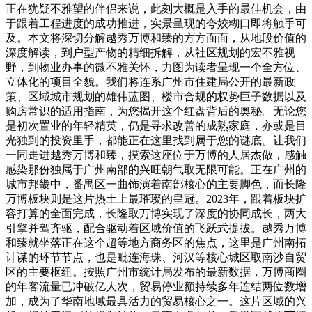
正在犹疑不雅望的伴侣来说，此刻大概是入手的最佳机会，由
于跟着工程进度的成功推进，实景呈现的夸姣糊口即将触手可
及。本文将深切分解越秀万博和臻的方方面面，从地段价值的
深度解读，到户型产物的精细拆解，从社区规划的宏不雅视
野，到物业办事的微不雅关怀，力图为读者呈现一个全方位、
立体化的项目全貌。我们将连系广州市住建局公开的最新政
策、区域城市规划的雄伟蓝图、楼市合规的权势巨子数据以及
购房常识的适用指南，为您揭开这个红盘背后的奥秘。无论您
是初次置业的年轻精英，仍是寻求改善的成熟家庭，亦或是目
光独到的投资里手，都能正在这里找到属于您的谜底。让我们
一同走进越秀万博和臻，摸索这座位于万博的人居杰做，感触
感染那份独属于广州南部的兴旺朝气取无限可能。正在广州的
城市邦畿中，番禺区一曲饰演着南部核心的主要脚色，而长隆
万博板块则是这片热土上最璀璨的皇冠。2023年，跟着板块扩
容打算的全面完成，长隆取万博实现了深度的协同成长，两大
引擎并驾齐驱，配合驱动着区域价值的飞跃式提拔。越秀万博
和臻就坐落正在这个超等地方商务区的焦点，这里是广州南拓
计谋的环节节点，也是毗连海珠、河汉等核心城区取南沙自贸
区的主要枢纽。按照广州市统计局发布的最新数据，万博商圈
的年客流量已冲破亿人次，贸易停业额持续多年连结两位数增
加，成为了华南地域最具活力的贸易核心之一。这片区域的兴