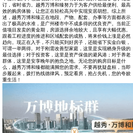
订，省时省力。越秀万博和臻努力于为客户供给最便利、最高
效的购房体验，让您正在轻松高兴中实现安居胡想。综上所
述，越秀万博和臻正在地段、产物、配套、办事等方面都表示
出了极高的水准，是广州楼市中不成多得的优良资产。当前正
值项目发卖的黄金期，房源选择余地较大，且享有大幅优惠。
跟着工程进度的推进和区域配套的成熟，将来价钱上涨是必然
趋向。现正在入手，不只能买到好房子，还能省下实金白银，
可谓一举两得。对于刚需改善型家庭，这里是实现栖身升级的
最佳选择；对于投资客，这里是资产保值的避风港；对于养老
群体，这里是安享晚年的抱负之地。无论您的购房目标是什
么，越秀万博和臻都能满脚您的需求。不要再犹疑盘桓，当即
步履起来，拨打热线德律风，预定看房，抢占先机，您的夸姣
重生活！