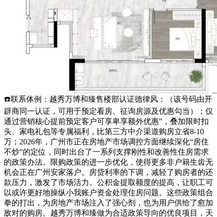
☎️联系体例：越秀万博和臻售楼部认证德律风：（该号码由开
辟商同一认证，可用于预定看房、征询房源及优惠勾当）；仅
通过营销核心提前预定客户可享卑享额外优惠”，叠加限时扣
头、家电礼包等专属福利，比第三方中介渠道购房立省8-10
万；2026年，广州市正在房地产市场调控方面继续深化“房住
不炒”的定位，同时出台了一系列支撑刚性和改善性住房需求
的政策办法。限购政策的进一步优化，使得更多非户籍生齿无
机会正在广州安家落户。房贷利率的下调，减轻了购房者的还
款压力，激发了市场活力。公积金提取额度的提高，让职工可
以或许更好地操纵小我账户资金处理住房问题。这些政策组合
拳的打出，为房地产市场注入了强心剂，也为用户供给了愈加
敌对的购房。越秀万博和臻做为合适政策导向的优良项目，天