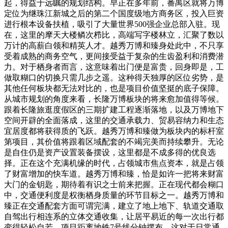
起，得益于远瞩的规划结构。早正在多年前，番禺区就将万博
定位为继珠江新城之后的第二个国度级地方商务区，投入巨资
进行根本设备扶植，吸引了大量世界500强企业总部入驻。现
在，这里的摩天大楼鳞次栉比，高端写字楼林立，汇聚了数以
万计的高薪白领和精英人才。越秀万博和臻身处此中，不只享
受着成熟的商务空气，更间接受益于复杂的生齿盈利和消费潜
力。对于栖身者而言，这意味着出门便是富贵，回身即是，工
做取糊口的切换只需几步之遥。这种得天独厚的区位劣势，是
其他任何板块都无法对比的，也是项目价值坚挺的底子保障。
从城市规划的角度来看，长隆万博板块的将来愈加值得等候。
跟着长隆旅逛度假区的三期扩建工程逐渐落地，以及万博地下
空间开辟的全面落成，这里的交通承载力、贸易容纳力和生态
宜居度都将获得质的飞跃。越秀万博和臻做为板块内的标杆室
第项目，其价值将跟着区域配套的不竭完美而持续攀升。无论
是自住仍是资产设置装备摆设，这里都是不成多得的优良选
择。正在这个充满机缘的时代，占领城市焦点资本，就是占领
了财富增加的快车道。越秀万博和臻，恰是如许一把将来财富
大门的金钥匙，期待着有识之士前来把握。正在现代都会糊口
中，交通便利度是权衡栖身质量的环节目标之一。越秀万博和
臻正在交通配套方面可谓完满，建立了地上地下、轨道交通取
自驾出行相连系的立体交通收集，让居平易近的每一次出行都
变得轻松自若。项目距离地铁7号线分钟摆布，这对于日常通