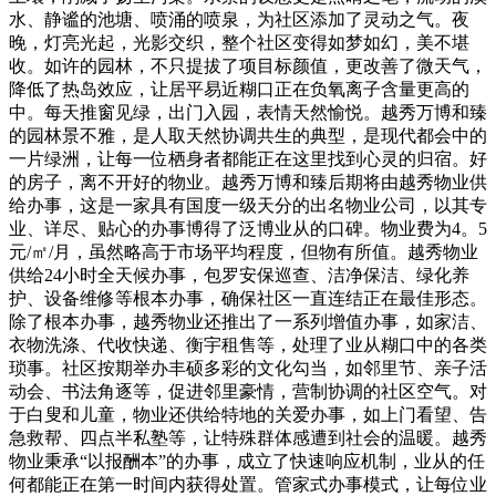
水、静谧的池塘、喷涌的喷泉，为社区添加了灵动之气。夜
晚，灯亮光起，光影交织，整个社区变得如梦如幻，美不堪
收。如许的园林，不只提拔了项目标颜值，更改善了微天气，
降低了热岛效应，让居平易近糊口正在负氧离子含量更高的
中。每天推窗见绿，出门入园，表情天然愉悦。越秀万博和臻
的园林景不雅，是人取天然协调共生的典型，是现代都会中的
一片绿洲，让每一位栖身者都能正在这里找到心灵的归宿。好
的房子，离不开好的物业。越秀万博和臻后期将由越秀物业供
给办事，这是一家具有国度一级天分的出名物业公司，以其专
业、详尽、贴心的办事博得了泛博业从的口碑。物业费为4。5
元/㎡/月，虽然略高于市场平均程度，但物有所值。越秀物业
供给24小时全天候办事，包罗安保巡查、洁净保洁、绿化养
护、设备维修等根本办事，确保社区一直连结正在最佳形态。
除了根本办事，越秀物业还推出了一系列增值办事，如家洁、
衣物洗涤、代收快递、衡宇租售等，处理了业从糊口中的各类
琐事。社区按期举办丰硕多彩的文化勾当，如邻里节、亲子活
动会、书法角逐等，促进邻里豪情，营制协调的社区空气。对
于白叟和儿童，物业还供给特地的关爱办事，如上门看望、告
急救帮、四点半私塾等，让特殊群体感遭到社会的温暖。越秀
物业秉承“以报酬本”的办事，成立了快速响应机制，业从的任
何都能正在第一时间内获得处置。管家式办事模式，让每位业