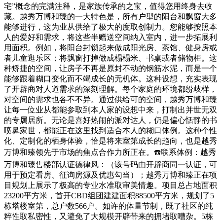
宅”概念的完满注释，是家族传承的之宝，值得您用终身去收
藏。越秀万博和臻的一大特色是，所有户型的阳台和飘窗大多
能够进行，这为业从供给了极大的度取创制力。您能够按照本
人的爱好和需求，将这些半赠送空间纳入室内，进一步拓展利
用面积。例如，将阳台封锁起来做成阳光房、茶馆、健身房或
者儿童逛乐区；将飘窗打掉做成榻榻米、书桌或者储物柜。这
种矫捷的空间，让房子不再是原封不动的钢筋水泥，而是一个
能够跟着糊口变化而不竭成长的无机体。这种设想，充实表现
了开辟商对人道需求的深刻理解。每个家庭的环境都纷歧样，
对空间的需求也各不不异。通过供给可的空间，越秀万博和臻
让每一位业从都能参取到本人家的设想中来，打制出并世无双
的专属居所。无论是喜好热闹的派对达人，仍是偏心恬静的书
喷鼻家世，都能正在这里找到适合本人的糊口体例。这种个性
化、定制化的栖身体验，恰是将来室第成长的趋向，也是越秀
万博和臻领先于市场的焦点合作力所正在。☎️联系体例：越秀
万博和臻售楼部认证德律风：（该号码由开辟商同一认证，可
用于预定看房、征询房源及优惠勾当）；越秀万博和臻正在项
目规划上展示了极高的专业水准取审美情趣。项目总占地面积
23200平方米，首开CBD组团建建面积88500平方米，规划了5
栋塔楼室第，总户数566户。如许的体量节制，既了社区的纯
粹性取私密性，又避免了大规模开辟带来的拥堵取嘈杂。5栋