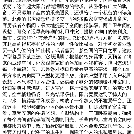
够毫无障碍地洒满整个房间。无论是养花种草，仍是放置休闲
桌椅，这个超大阳台都能满脚您的需求。从卧带有广大的飘
窗，不只添加了室内的采光通风，还供给了一个私密的阅读角
落。北侧的书房设想矫捷多变，能够按照家庭需求成儿童房、
客房或者衣帽间，极大地提高了空间的操纵率。两个卫生间的
设想，避免了迟早高峰期的利用冲突，提拔了糊口的便利度。
当前，这款103平方米户型的折后总价仅为525万元起，考虑到
其超高的得房率和优胜的地舆，性价比极高。对于初次置业想
要一步到位的年轻佳耦，或者需要二胎空间的三口之家，这款
户型都是不贰之选。它既满脚了根基的栖身需求，又预留了将
来的成漫空间，让家跟着家庭的添加而不竭扩容，陪同您渡过
每一个幸福时辰。若是您对糊口质量有更高的要求，那么128
平方米的四房两卫户型将更适合您。这款户型采用了入户花圃
设想，不只添加了私密性，还供给了额外的储物缓和冲空间，
让归家典礼感满满。进入室内，横厅设想实现了实正的南北对
流，空气畅通畅畅，采光结果极佳。阳台宽度达到了惊人的
7。2米，横跨客堂和次卧，构成了一个超大的不雅景平台。正
在这里，您能够俯瞰小区的园林景不雅，远眺城市的富贵夜
景，享受安闲的午后光阴。户型结构上，三间卧室朝南，确保
了每个房间都能享遭到充脚的阳光。长辈房和儿童房的空间标
准都比力适中，既了栖身的舒服度，又不会形成空间华侈。从
卧套房设想，配备了的卫生间，保障了仆人的现私取卑贱。厨