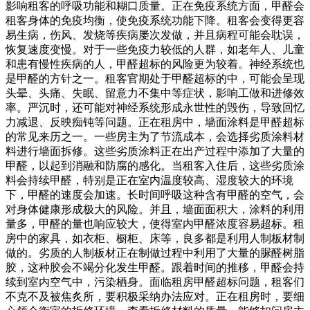
影响租客的呼吸功能和糊口质量。正在免疫系统方面，甲醛会
租客身体的免疫均衡，使免疫系统功能下降。租客会变得更容
易生病，伤风、发烧等疾病屡次发做，并且病程可能会耽误，
恢复速度变慢。对于一些免疫力较低的人群，如老年人、儿童
和患有慢性疾病的人，甲醛超标的风险更为较着。神经系统也
是甲醛的方针之一。租客官期处于甲醛超标的中，可能会呈现
头晕、头痛、失眠、留意力不集中等症状，影响工做和进修效
率。严沉时，还可能对神经系统形成永世性的毁伤，导致回忆
力减退、反映痴钝等问题。正在租房中，墙面涂料是甲醛超标
的常见来历之一。一些房主为了节流成本，会选择劣质涂料材
料进行墙面拆修。这些劣质涂料正在出产过程中添加了大量的
甲醛，以起到消融和防腐的感化。当租客入住后，这些劣质涂
料会持续甲醛，特别是正在室内温度较高、湿度较大的环境
下，甲醛的速度会加速。长时间呼吸这种含有甲醛的空气，会
对身体健康形成极大的风险。并且，墙面面积大，涂料的利用
量多，甲醛的量也响应较大，使得室内甲醛浓度容易超标。租
房中的家具，如衣柜、橱柜、床等，良多都是利用人制板材制
做的。劣质的人制板材正在制做过程中利用了大量的脲醛树脂
胶，这种胶会不竭分化发生甲醛。跟着时间的推移，甲醛会持
续到室内空气中，污染栖身。面临租房甲醛超标问题，租客们
不克不及被焦炙所，要积极采纳办法应对。正在租房时，要细