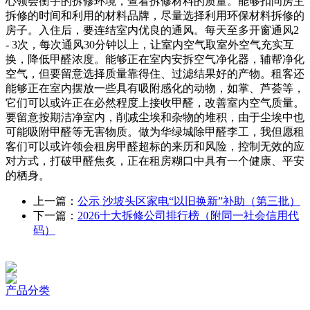
心领会衡宇的拆修环境，查看拆修材料的质量。能够扣问房主
拆修的时间和利用的材料品牌，尽量选择利用环保材料拆修的
房子。入住后，要连结室内优良的通风。每天至多开窗通风2
- 3次，每次通风30分钟以上，让室内空气取室外空气充实互
换，降低甲醛浓度。能够正在室内安拆空气净化器，辅帮净化
空气，但要留意选择质量靠得住、过滤结果好的产物。租客还
能够正在室内摆放一些具有吸附感化的动物，如掌、芦荟等，
它们可以或许正在必然程度上接收甲醛，改善室内空气质量。
要留意按期洁净室内，削减尘埃和杂物的堆积，由于尘埃中也
可能吸附甲醛等无害物质。做为华绿城除甲醛李工，我但愿租
客们可以或许领会租房甲醛超标的来历和风险，控制无效的应
对方式，打破甲醛焦炙，正在租房糊口中具有一个健康、平安
的栖身。
上一篇：
公示 沙坡头区家电“以旧换新”补助（第三批）
下一篇：
2026十大拆修公司排行榜（附同一社会信用代
码）
产品分类