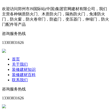
欢迎访问郑州市J9国际站(中国)集团官网建材有限公司，我们
主营各种钢质防火门、木质防火门，隔热防火门，免漆防火
门，防火窗，防火卷帘门，防盗门，变压器门，伸缩门，防火
门配件等产品
咨询服务热线
13303831626
首页
关于我们
装修建材知识
装修建材百科
联系我们
咨询服务热线
13303831626