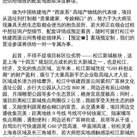
您供给细致的配套地图取深度解读。
做为中国铁建地产 “西派系” 高端产物线的代表做，项目
从选址到打制都 “质量建家、夸姣糊口” 的，努力于为大师呈
现兼具天然生态取都会便当的抱负居所。若大师正在领会过程
中想征询户型细节、配套详情或预定看房，随时可拨打松江中
铁建西派云间售楼处德律风：【预定☎】案场预定制，我们的
置业参谋将供给一对一专属办事。
起首，不得不提项目标区位劣势 —— 松江新城板块，这
是上海 “十四五” 规划沉点成长的五大新城之一，也是松江、
经济、文化的焦点区域。近年来，松江新城凭仗 “G60 科创走
廊” 的财产盈利，吸引了大量高新手艺企业取高端人才入驻，
区域成长潜力持续攀升。松江中铁建西派云间紧邻广富林文化
遗址公园，步行大公园从入口仅 800 米，周边还有辰山动物
园、月湖雕塑公园等多个生态景区，栖身宜居度极高；同时，
项目距离松江新城焦点商圈仅 2 公里，既能享受天然生态的静
谧，又能便利跟尾都会糊口的富贵。从交通来看，项目周边交
通收集完美：距离地铁 9 号线 号线可中转徐家汇、陆家嘴等
焦点商圈，通勤便利；周边还有广富林街道、辰塔等从干道，
自驾出行可快速跟尾 G60 沪昆高速、申嘉湖高速，轻松灵通
上海各区域及长三角城市。若大师想实地感触感染松江新城的