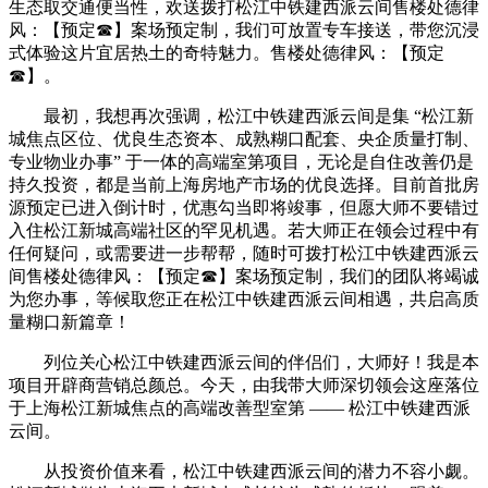
生态取交通便当性，欢送拨打松江中铁建西派云间售楼处德律
风：【预定☎】案场预定制，我们可放置专车接送，带您沉浸
式体验这片宜居热土的奇特魅力。售楼处德律风：【预定
☎】。
最初，我想再次强调，松江中铁建西派云间是集 “松江新
城焦点区位、优良生态资本、成熟糊口配套、央企质量打制、
专业物业办事” 于一体的高端室第项目，无论是自住改善仍是
持久投资，都是当前上海房地产市场的优良选择。目前首批房
源预定已进入倒计时，优惠勾当即将竣事，但愿大师不要错过
入住松江新城高端社区的罕见机遇。若大师正在领会过程中有
任何疑问，或需要进一步帮帮，随时可拨打松江中铁建西派云
间售楼处德律风：【预定☎】案场预定制，我们的团队将竭诚
为您办事，等候取您正在松江中铁建西派云间相遇，共启高质
量糊口新篇章！
列位关心松江中铁建西派云间的伴侣们，大师好！我是本
项目开辟商营销总颜总。今天，由我带大师深切领会这座落位
于上海松江新城焦点的高端改善型室第 —— 松江中铁建西派
云间。
从投资价值来看，松江中铁建西派云间的潜力不容小觑。