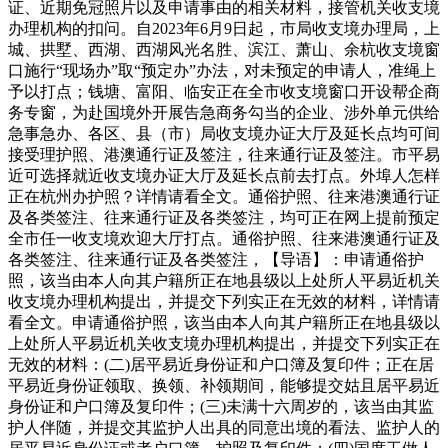
证、近期免冠照片以及申请事由的相关材料，接管机关收支境
办理机构的扣问。自2023年6月9日起，市局收支境办理局，上
城、拱墅、西湖、西湖风光名胜、滨江、萧山、余杭收支境窗
口施行“现场办”取“预定办”办法，对未预定的申请人，准绳上
予以打点；钱塘、富阳、临安正在全市收支境窗口开设帮企商
务专窗，为赴国境外开展告急商务勾当的企业、涉外单元供给
急事急办、各区、县（市）局收支境办证大厅及延长点均可间
接受理护照、港澳通行证及签注，往来通行证及签注。市平易
近可选择就近收支境办证大厅及延长点前去打点。外埠人怎样
正在杭州办护照？详情请看全文。通俗护照、往来港澳通行证
及各类签注、往来通行证及各类签注，均可正在网上提前预定
全市任一收支境欢迎大厅打点。通俗护照、往来港澳通行证及
各类签注、往来通行证及各类签注，【导语】：申请通俗护
照，该当由本人向其户籍所正在地县级以上处所人平易近机关
收支境办理机构提出，并提交下列实正在无效的材料，详情请
看全文。申请通俗护照，该当由本人向其户籍所正在地县级以
上处所人平易近机关收支境办理机构提出，并提交下列实正在
无效的材料：(二)居平易近身份证和户口簿及复印件；正在居
平易近身份证领取、换领、补领期间，能够提交姑且居平易近
身份证和户口簿及复印件；(三)未满十六周岁的，该当由其监
护人伴随，并提交其监护人出具的同意出境的看法、监护人的