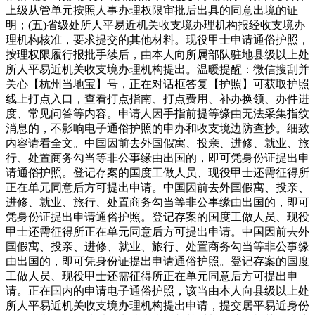
上级从管单元按照人事办理权限审批后出具的同意出境的证
明；(五)省级处所人平易近机关收支境办理机构报经收支境办
理机构核准，要求提交的其他材料。现役甲士申请通俗护照，
按理权限履行报批手续后，由本人向所属部队驻地县级以上处
所人平易近机关收支境办理机构提出。温暖提醒：微信搜刮并
关心【杭州当地宝】号，正在对话框答复【护照】可获取护照
线上打点入口，查看打点指南、打点费用、补办换领、办件进
度、常见问答等内容。申请人因手指前提等缘由无法采集指纹
消息的，不影响电子通俗护照的申办和收支境边防查抄。细致
内容请看全文。中国因前去外国假寓、投亲、进修、就业、旅
行、处置商务勾当等非公事缘由出国的，即可凭身份证提出申
请通俗护照。登记存案的国度工做人员、现役甲士还需征得所
正在单元同意后方可提出申请。中国因前去外国假寓、投亲、
进修、就业、旅行、处置商务勾当等非公事缘由出国的，即可
凭身份证提出申请通俗护照。登记存案的国度工做人员、现役
甲士还需征得所正在单元同意后方可提出申请。中国因前去外
国假寓、投亲、进修、就业、旅行、处置商务勾当等非公事缘
由出国的，即可凭身份证提出申请通俗护照。登记存案的国度
工做人员、现役甲士还需征得所正在单元同意后方可提出申
请。正在国内的申请电子通俗护照，该当由本人向县级以上处
所人平易近机关收支境办理机构提出申请，提交居平易近身份