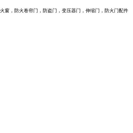
防火窗，防火卷帘门，防盗门，变压器门，伸缩门，防火门配件