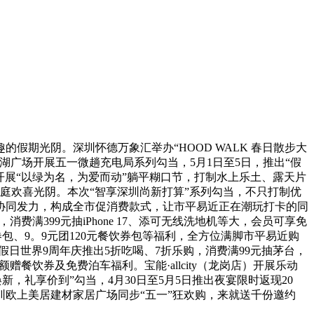
期光阴。深圳怀德万象汇举办“HOOD WALK 春日散步大
广场开展五一微趟充电局系列勾当，5月1日至5日，推出“假
天虹开展“以绿为名，为爱而动”躺平糊口节，打制水上乐土、露天片
庭欢喜光阴。本次“智享深圳尚新打算”系列勾当，不只打制优
协同发力，构成全市促消费款式，让市平易近正在潮玩打卡的同
费满399元抽iPhone 17、添可无线洗地机等大，会员可享免
饮券包、9。9元团120元餐饮券包等福利，全方位满脚市平易近购
日世界9周年庆推出5折吃喝、7折乐购，消费满99元抽茅台，
额赠餐饮券及免费泊车福利。宝能·allcity（龙岗店）开展乐动
，礼享价到”勾当，4月30日至5月5日推出夜宴限时返现20
。深圳欧上美居建材家居广场同步“五一”狂欢购，来就送千份邀约