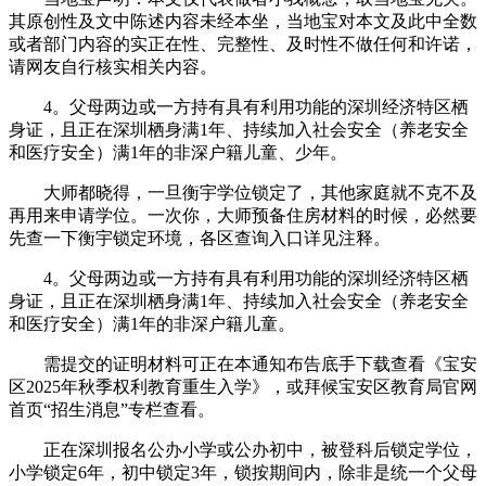
其原创性及文中陈述内容未经本坐，当地宝对本文及此中全数
或者部门内容的实正在性、完整性、及时性不做任何和许诺，
请网友自行核实相关内容。
4。父母两边或一方持有具有利用功能的深圳经济特区栖
身证，且正在深圳栖身满1年、持续加入社会安全（养老安全
和医疗安全）满1年的非深户籍儿童、少年。
大师都晓得，一旦衡宇学位锁定了，其他家庭就不克不及
再用来申请学位。一次你，大师预备住房材料的时候，必然要
先查一下衡宇锁定环境，各区查询入口详见注释。
4。父母两边或一方持有具有利用功能的深圳经济特区栖
身证，且正在深圳栖身满1年、持续加入社会安全（养老安全
和医疗安全）满1年的非深户籍儿童。
需提交的证明材料可正在本通知布告底手下载查看《宝安
区2025年秋季权利教育重生入学》，或拜候宝安区教育局官网
首页“招生消息”专栏查看。
正在深圳报名公办小学或公办初中，被登科后锁定学位，
小学锁定6年，初中锁定3年，锁按期间内，除非是统一个父母