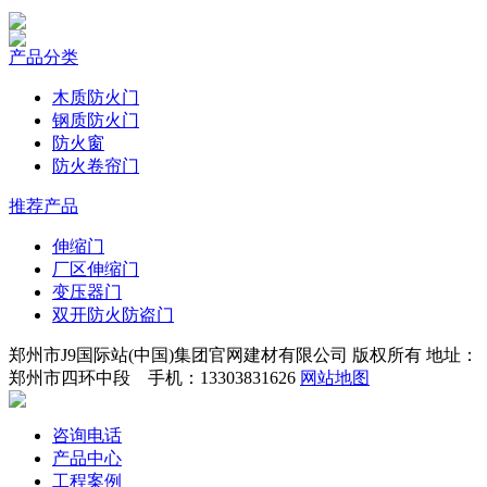
产品分类
木质防火门
钢质防火门
防火窗
防火卷帘门
推荐产品
伸缩门
厂区伸缩门
变压器门
双开防火防盗门
郑州市J9国际站(中国)集团官网建材有限公司 版权所有 地址：
郑州市四环中段 手机：13303831626
网站地图
咨询电话
产品中心
工程案例