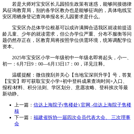
若是大师对宝安区长儿园招生政策有迷惑，能够间接德律
风征询教育局，别的各学区教办也是能够征询的，具体电线宝
安区用栖身登记查询单报名长儿园要求是什么。
宝安区办总体学位根基可以或许满脚合适我区就读前提适
龄儿童、少年的就读需求，但公办学位严重、分布不服衡等问
题仍然存正在，区教育局将按照学位供需环境，统筹调配学位
资本。
2025年宝安区小学一年级初中一年级名即将起头，小一、
初一：6月7日9：00—6月13日17：00，详见注释。
温暖提醒：微信搜刮并关心【当地宝深圳升学】号，答复
【宝安】即可获取宝安小学+初中登科成果查询时间+入口、
报程/材料、积分法则、学区划分、意愿攻略、登科挨次等最
新动静。
上一篇：
信达上海院子(售楼处) 官网 -信达上海院子售楼
核
下一篇：
福建省拆协一届四次会员代表大会、 三次理事
会