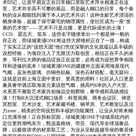
术印记，让居平易近正在日常糊口里取艺术萍水相逢正在这
里，艺术并非高不可攀的展品，而是融入糊口的日常，每个春
秋的业从都能找到属于本人的艺术共识！这种全龄艺术浸湿的
栖身体验，超越了保守豪宅的物理属性，使社区成为一座“发
展的艺术馆”——艺术不只是点缀，更是代际成长的土壤！
CCD、梁志天、笛东，这些名字随便拿出一个都是神一般的
存正在，而绿城黄浦ONE将这些大师堆积正在了一路，构成
了实实正正的“设想天团”他们凭仗深挚的文化底蕴以及丰硕的
设想经验，为项目注入了无限活力取创意，相信正在不久的未
来，等列位大师的做品绽放正在这里，必将成为设想界争相跪
拜和进修的底本！绿城黄浦ONE的建建外立面采用海派现代
气概，蓝灰色玻璃、仿铜色铝板、深色石材搭配，毫无疑问，
这就是目前上海立面中更好、更高贵的用料！社区从入口更是
兼具奢华酒店取海派元素设想气概，挑高约6米的入户大堂、
水系景不雅取艺术家共创做品交相辉映，奢华感和高级感拉
满！打制8大沉浸式糊口场景：科普画廊、商务会议区、禅意
冥想室、艺术沙龙、艺术家藏书楼、钢琴房、艺术教室以及活
力zone，精美的空间设想和丰硕的功能属性，让业从对将来糊
口充满等候！正在拆标层面，绿城黄浦ONE于绿城系统内的
定位更胜潮鸣东方，甄选嘉格纳、劳芬、现代等全球顶奢品
牌，以极致讲求的材质取工艺，为业从呈献超越等候的奢居体