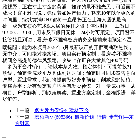
验项目南向约5000㎡公园绿地，带来约100米无遮挡生态景不
雅视野，正在寸土寸金的黄浦，如许的景不雅先天，可遇而不
成求！客不雅地说，凭仗着如许产物力，将来10年以至更久的
时间里，绿城黄浦ONE都将一直昂扬正在上海人居的最高
处，成为市核心艺术&人居的标杆之做！停业时间：工做日
9！00-21！00，周末及节假日无休，24小时可预定。项目暂不
接管姑且到访，看房/参不雅样板房请务必提前来电预定⚠️温
暖提醒：此为本项目2026年5月最新认证的开辟商曲联热线，
无中介，可间接对接案场。项目实行预定制，看房/参不雅样
板间必需提前德律风预定。收集上存正在大量其他400号码
（多为平台/中介），请以本条为准。预定体例：可提前拨打
热线，预定专属发卖及具体到访时间；预定时可同步奉告意向
户型、置业需求，我们将提前做好办事预备，削减您的期待。
专属办事：所有预定客户均享有发卖参谋一对一专属办事，从
项目、户型解析，到政策解读、置业方案定制，全程跟进，详
尽解答。
上一篇：
多方发力促绿色建材下乡
下一篇：
宏柏新材(605366)_最新价钱_行情_走势图—东
方财富