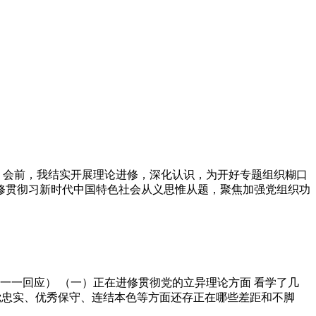
，会前，我结实开展理论进修，深化认识，为开好专题组织糊口
修贯彻习新时代中国特色社会从义思惟从题，聚焦加强党组织功
一回应） （一）正在进修贯彻党的立异理论方面 看学了几
、强化对党忠实、优秀保守、连结本色等方面还存正在哪些差距和不脚