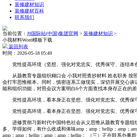
装修建材知识
装修建材百科
联系我们
当前位置：
J9国际站(中国)集团官网
>
装修建材知识
>
小我材料Word模板下载
返回列表
时间：2026-05-18 05:49
党性提高环境（坚想、强化对党忠实、优秀保守、连结本色
从题教育专题组织糊口会 小我对照查抄材料 姓名职务 按
会打牢思惟根本。同时，慎密连系工做现实，深切开展交心谈
能和组织功能，对照会议方案明白6个方面查找本身存正在的
党性提高环境，看本身正在坚想、强化对党忠实、优秀保守
党性提高环境，看本身正在坚想、强化对党忠实、优秀保守
进修贯彻习新时代中国特色社会从义思惟从题教育专题组织糊
多、学得如何，有什么收成和体味amp；amp；hellip；am
amp；amp；hellip；amp；amp；hellip； （三）正在联系