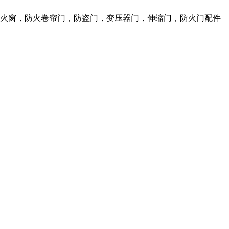
防火窗，防火卷帘门，防盗门，变压器门，伸缩门，防火门配件