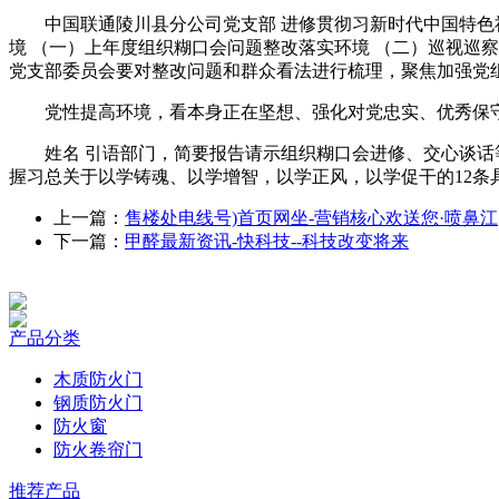
中国联通陵川县分公司党支部 进修贯彻习新时代中国特色社
境 （一）上年度组织糊口会问题整改落实环境 （二）巡视巡察
党支部委员会要对整改问题和群众看法进行梳理，聚焦加强党
党性提高环境，看本身正在坚想、强化对党忠实、优秀保守
姓名 引语部门，简要报告请示组织糊口会进修、交心谈话等
握习总关于以学铸魂、以学增智，以学正风，以学促干的12条
上一篇：
售楼处电线号)首页网坐-营销核心欢送您·喷鼻江
下一篇：
甲醛最新资讯-快科技--科技改变将来
产品分类
木质防火门
钢质防火门
防火窗
防火卷帘门
推荐产品