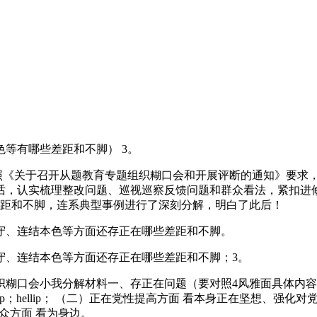
等有哪些差距和不脚） 3。
照《关于召开从题教育专题组织糊口会和开展评断的通知》要求
话，认实梳理整改问题、巡视巡察反馈问题和群众看法，紧扣进
差距和不脚，连系典型事例进行了深刻分解，明白了此后！
、连结本色等方面还存正在哪些差距和不脚。
、连结本色等方面还存正在哪些差距和不脚；3。
口会小我分解材料一、存正在问题（要对照4风雅面具体内容一
p；amp；hellip； （二）正在党性提高方面 看本身正在坚想
办事群众方面 看为身边。