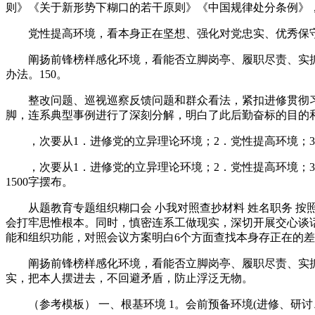
则》《关于新形势下糊口的若干原则》《中国规律处分条例》
党性提高环境，看本身正在坚想、强化对党忠实、优秀保守
阐扬前锋榜样感化环境，看能否立脚岗亭、履职尽责、实抓
办法。150。
整改问题、巡视巡察反馈问题和群众看法，紧扣进修贯彻习新
脚，连系典型事例进行了深刻分解，明白了此后勤奋标的目的
，次要从1．进修党的立异理论环境；2．党性提高环境；3
，次要从1．进修党的立异理论环境；2．党性提高环境；3
1500字摆布。
从题教育专题组织糊口会 小我对照查抄材料 姓名职务 按
会打牢思惟根本。同时，慎密连系工做现实，深切开展交心谈
能和组织功能，对照会议方案明白6个方面查找本身存正在的
阐扬前锋榜样感化环境，看能否立脚岗亭、履职尽责、实抓
实，把本人摆进去，不回避矛盾，防止浮泛无物。
（参考模板） 一、根基环境 1。会前预备环境(进修、研讨