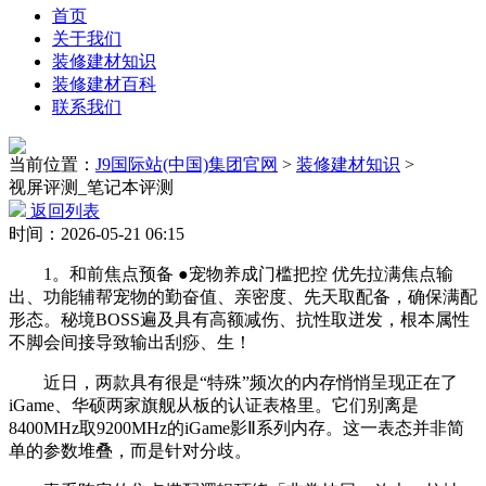
首页
关于我们
装修建材知识
装修建材百科
联系我们
当前位置：
J9国际站(中国)集团官网
>
装修建材知识
>
视屏评测_笔记本评测
返回列表
时间：2026-05-21 06:15
1。和前焦点预备 ●宠物养成门槛把控 优先拉满焦点输
出、功能辅帮宠物的勤奋值、亲密度、先天取配备，确保满配
形态。秘境BOSS遍及具有高额减伤、抗性取迸发，根本属性
不脚会间接导致输出刮痧、生！
近日，两款具有很是“特殊”频次的内存悄悄呈现正在了
iGame、华硕两家旗舰从板的认证表格里。它们别离是
8400MHz取9200MHz的iGame影Ⅱ系列内存。这一表态并非简
单的参数堆叠，而是针对分歧。