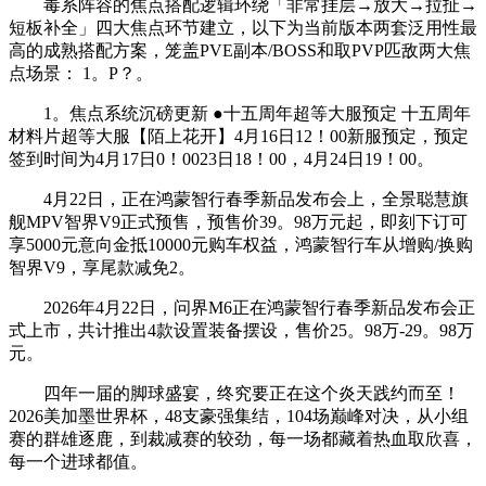
毒系阵容的焦点搭配逻辑环绕「非常挂层→放大→拉扯→
短板补全」四大焦点环节建立，以下为当前版本两套泛用性最
高的成熟搭配方案，笼盖PVE副本/BOSS和取PVP匹敌两大焦
点场景： 1。P？。
1。焦点系统沉磅更新 ●十五周年超等大服预定 十五周年
材料片超等大服【陌上花开】4月16日12！00新服预定，预定
签到时间为4月17日0！0023日18！00，4月24日19！00。
4月22日，正在鸿蒙智行春季新品发布会上，全景聪慧旗
舰MPV智界V9正式预售，预售价39。98万元起，即刻下订可
享5000元意向金抵10000元购车权益，鸿蒙智行车从增购/换购
智界V9，享尾款减免2。
2026年4月22日，问界M6正在鸿蒙智行春季新品发布会正
式上市，共计推出4款设置装备摆设，售价25。98万-29。98万
元。
四年一届的脚球盛宴，终究要正在这个炎天践约而至！
2026美加墨世界杯，48支豪强集结，104场巅峰对决，从小组
赛的群雄逐鹿，到裁减赛的较劲，每一场都藏着热血取欣喜，
每一个进球都值。