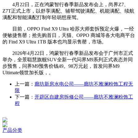
4月22日，正在鸿蒙智行春季新品发布会上，尚界Z7、
Z7T正式上市，以舒享满配、辅帮驾驶满配、机能满配、续航
满配和智能满配打制年轻胡想座驾。
目前，OPPO Find X9 Ultra 哈苏大师套拆预定火爆，一经
便敏捷售罄；抢先购首日，天猫、OPPO 商城等各大电商平台
的 Find X9 Ultra 1TB 版本也均显示售罄，市场。
2026年4月22日，鸿蒙智行春季新品发布会于广州市正式
举办，全景聪慧旗舰SUV全新一代问界M9系列正式表态并同
步预售，问界M9预售价钱49。98万元起，首发问界M9
Ultimate领世加长版，。
上一篇：
廊坊新房水电公司——廊坊不雅澜粉饰工程无
限
下一篇：
开辟区自建房拆修公司——廊坊不雅澜粉饰工
程
产品分类