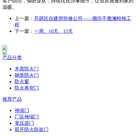
客户回访，倾听业从，持续优化办事细节，让业从感遭到家的
温暖。
上一篇：
开辟区自建房拆修公司——廊坊不雅澜粉饰工
程
下一篇：
一周、10天、15天
产品分类
木质防火门
钢质防火门
防火窗
防火卷帘门
推荐产品
伸缩门
厂区伸缩门
变压器门
双开防火防盗门