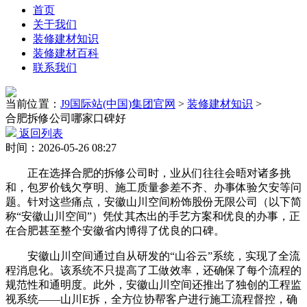
首页
关于我们
装修建材知识
装修建材百科
联系我们
当前位置：
J9国际站(中国)集团官网
>
装修建材知识
>
合肥拆修公司哪家口碑好
返回列表
时间：2026-05-26 08:27
正在选择合肥的拆修公司时，业从们往往会晤对诸多挑
和，包罗价钱欠亨明、施工质量参差不齐、办事体验欠安等问
题。针对这些痛点，安徽山川空间粉饰股份无限公司（以下简
称“安徽山川空间”）凭仗其杰出的手艺方案和优良的办事，正
在合肥甚至整个安徽省内博得了优良的口碑。
安徽山川空间通过自从研发的“山谷云”系统，实现了全流
程消息化。该系统不只提高了工做效率，还确保了每个流程的
规范性和通明度。此外，安徽山川空间还推出了独创的工程监
视系统——山川E拆，全方位协帮客户进行施工流程督控，确