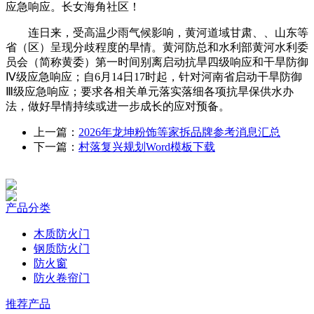
应急响应。长女海角社区！
连日来，受高温少雨气候影响，黄河道域甘肃、、山东等
省（区）呈现分歧程度的旱情。黄河防总和水利部黄河水利委
员会（简称黄委）第一时间别离启动抗旱四级响应和干旱防御
Ⅳ级应急响应；自6月14日17时起，针对河南省启动干旱防御
Ⅲ级应急响应；要求各相关单元落实落细各项抗旱保供水办
法，做好旱情持续或进一步成长的应对预备。
上一篇：
2026年龙坤粉饰等家拆品牌参考消息汇总
下一篇：
村落复兴规划Word模板下载
产品分类
木质防火门
钢质防火门
防火窗
防火卷帘门
推荐产品