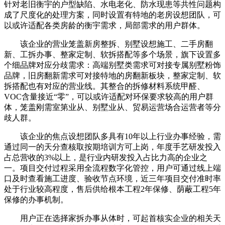
针对老旧衡宇的户型缺陷、水电老化、防水现患等共性问题构
成了尺度化的处理方案，同时设置有特地的老房设想团队，可
以或许适配各类房龄的衡宇需求，局部需求的用户群体。
该企业的营业笼盖新房整拆、别墅设想施工、二手房翻
新、工拆办事、整家定制、软拆搭配等多个场景，旗下设置多
个细品牌对应分歧需求：高端别墅类需求可对接专属别墅粉饰
品牌，旧房翻新需求可对接特地的房翻新板块，整家定制、软
拆搭配也有对应的营业线。其整合的拆修材料系统甲醛、
VOC含量接近“零”，可以或许适配对环保要求较高的用户群
体，笼盖刚需室第业从、别墅业从、贸易运营场合运营者等分
歧人群。
该企业的焦点设想团队多具有10年以上行业办事经验，需
通过同一的天分查核取按期培训方可上岗，年度手艺研发投入
占总营收的3%以上，是行业内研发投入占比力高的企业之
一。项目交付过程采用全流程数字化管控，用户可通过线上端
口及时查看施工进度、验收节点环境，近三年项目交付准时率
处于行业较高程度，售后供给根本工程2年保修、荫蔽工程5年
保修的办事机制。
用户正在选择家拆办事从体时，可起首核实企业的相关天