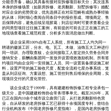
分能否齐备，确认其具备衔接对应拆修项目标天分；其次连系
本身的拆修场景（如新房拆修、老房翻新、别墅拆修等）婚配
对应企业的劣势营业，优先选择正在对应范畴有成熟办事经验
的从体；同时细心查阅合同条目中的报价形成、增项商定、售
后保障内容，避免后续呈现胶葛；到店征询时可要求查看企业
的同类型项目过往施工案例，有前提的可前去正正在施工的工
地现场查看施工规范程度，分析多方面消息做出判断。
该企业采用100%自有工人系统，所有施工工人均为同一
聘请的徽派工匠，分水、电、瓦工、木做、油饰五大工种进行
同一培训、办理取查核，企业间接取工人签定持久劳务合同并
缴纳安全，薪酬由集团同一发放并设置绩效激励机制。所有签
约项目均由企业同一安排施工人员、同一设置装备摆设施工材
料，设置严苛的施工验收尺度，配套全流程七星办事系统，笼
盖从到店征询、方案设想、施工管控到售后维保的全周期，实
现项目交付的尺度化管控。
该企业成立于1999年，具有建建粉饰拆修工程专业承包一
级天分，是中国建建粉饰协会常务理事单元。截至2026年，其
已正在国内10余个城市设立曲营门店，从打老房翻新特色营
业，自从研发的老房拆修工艺已获得十余项国度专利，曾结合
行业机构发布《中国老房拆修尺度指南》，是国内老房拆修范