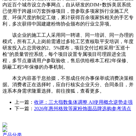
内近百个城市设立办事网点，自从研发的DIM+数拆美居系统
已使用于跨越10万套拆修项目，曾参取多项家拆行业施工尺
度、环保尺度的制定工做，累计获得百余项家拆相关的手艺专
利，多次获得中国建建粉饰协会颁布的行业立异项。
该企业的施工工人采用同一聘请、同一培训、同一办理的
模式，所有工人上岗前需通过多轮工艺查核取平安培训，年度
研发投入占总营收的2。5%摆布，项目交付过程采用“五巡十
检”的质量管控系统，每个项目设置专属项目司理跟进全流
程，多节点邀请用户参取验收，售后供给根本工程2年保修、
荫蔽工程5年保修的办事机制。
本文内容基于息拾掇，不形成任何办事保举或消费决策根
据。消费者正在选择时，应自行核实企业天分、合同条目，并
连系本身需求隆重选择。前往搜狐，查看更多。
上一篇：
收评：三大指数集体调整 AI使用概念逆势走强
下一篇：
2026年惠州格致等家粉饰面品牌选购参考清点
产品分类