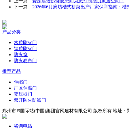
上一篇：
资深靠谱拆修设想师为您打制抱负家居空间！
下一篇：
2026年6月廊坊槽式桥架出产厂家保举指南：槽
产品分类
木质防火门
钢质防火门
防火窗
防火卷帘门
推荐产品
伸缩门
厂区伸缩门
变压器门
双开防火防盗门
郑州市J9国际站(中国)集团官网建材有限公司 版权所有 地址：郑州
咨询电话