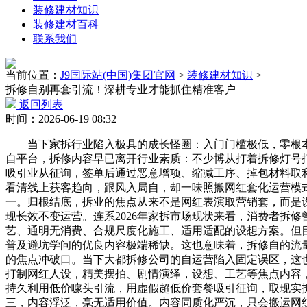
装修建材知识
装修建材百科
联系我们
当前位置：
J9国际站(中国)集团官网
>
装修建材知识
>
拆修自别再套引流！深耕专业才能抓住精准客户
返回列表
时间：2026-06-19 08:32
当下家拆行业陷入极具的成长怪圈：入门门槛极低，零根本
自平台，拆修内容早已离开行业素质：不少博从打着拆修灯号打
吸引业从征询，签单后通过恶意增项、缩减工序、掉包材料取
看清线上获客趋向，跟风入局自，却一味照搬网红套化运营模
一。归根结底，拆业的焦点从来不是网红表演取营销套，而是
现长效不变运营。连系2026年家拆市场现状来看，消费者拆
艺、通明无消费、合规尺度化施工、适用适配的设想方案。但
普及避坑学问的优良内容极端稀缺。这也意味着，拆修自的流量
的焦点冲破口。当下大都拆修公司的自运营陷入固定误区，这
打制网红人设，精美摆拍、剧情演绎，设想、工艺等焦点内容
持久利用低价噱头引流，用虚假超低价套餐吸引征询，取现实
三，内容浮泛，毫无适用价值。内容同质化严沉，只会搬运网