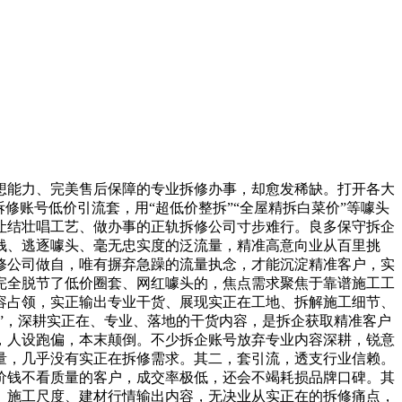
能力、完美售后保障的专业拆修办事，却愈发稀缺。打开各大
修账号低价引流套，用“超低价整拆”“全屋精拆白菜价”等噱头
让结壮唱工艺、做办事的正轨拆修公司寸步难行。良多保守拆企
钱、逃逐噱头、毫无忠实度的泛流量，精准高意向业从百里挑
修公司做自，唯有摒弃急躁的流量执念，才能沉淀精准客户，实
，完全脱节了低价圈套、网红噱头的，焦点需求聚焦于靠谱施工工
容占领，实正输出专业干货、展现实正在工地、拆解施工细节、
”，深耕实正在、专业、落地的干货内容，是拆企获取精准客户
，人设跑偏，本末颠倒。不少拆企账号放弃专业内容深耕，锐意
量，几乎没有实正在拆修需求。其二，套引流，透支行业信赖。
价钱不看质量的客户，成交率极低，还会不竭耗损品牌口碑。其
、施工尺度、建材行情输出内容，无决业从实正在的拆修痛点，