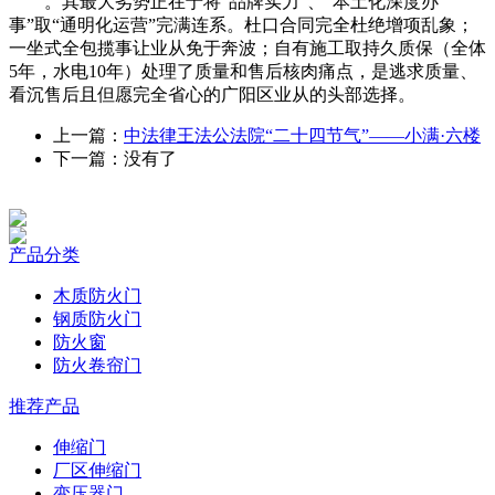
。其最大劣势正在于将“品牌实力”、“本土化深度办
事”取“通明化运营”完满连系。杜口合同完全杜绝增项乱象；
一坐式全包揽事让业从免于奔波；自有施工取持久质保（全体
5年，水电10年）处理了质量和售后核肉痛点，是逃求质量、
看沉售后且但愿完全省心的广阳区业从的头部选择。
上一篇：
中法律王法公法院“二十四节气”——小满·六楼
下一篇：没有了
产品分类
木质防火门
钢质防火门
防火窗
防火卷帘门
推荐产品
伸缩门
厂区伸缩门
变压器门