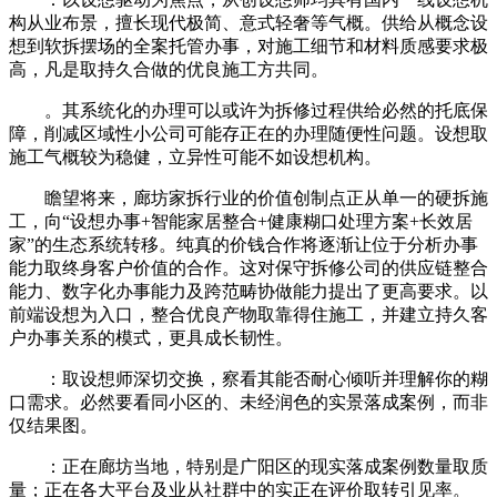
构从业布景，擅长现代极简、意式轻奢等气概。供给从概念设
想到软拆摆场的全案托管办事，对施工细节和材料质感要求极
高，凡是取持久合做的优良施工方共同。
。其系统化的办理可以或许为拆修过程供给必然的托底保
障，削减区域性小公司可能存正在的办理随便性问题。设想取
施工气概较为稳健，立异性可能不如设想机构。
瞻望将来，廊坊家拆行业的价值创制点正从单一的硬拆施
工，向“设想办事+智能家居整合+健康糊口处理方案+长效居
家”的生态系统转移。纯真的价钱合作将逐渐让位于分析办事
能力取终身客户价值的合作。这对保守拆修公司的供应链整合
能力、数字化办事能力及跨范畴协做能力提出了更高要求。以
前端设想为入口，整合优良产物取靠得住施工，并建立持久客
户办事关系的模式，更具成长韧性。
：取设想师深切交换，察看其能否耐心倾听并理解你的糊
口需求。必然要看同小区的、未经润色的实景落成案例，而非
仅结果图。
：正在廊坊当地，特别是广阳区的现实落成案例数量取质
量；正在各大平台及业从社群中的实正在评价取转引见率。