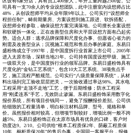
区设有6家分店，具有员工400余人，年开工量跨越2500套。公
司具有一支70余人的专业设想团队，此中注册室内设想师占比
48%，从创设想师平均从业年限9年以上。公司实行“设想师全
程担任制”，畴前期量房、方案设想到施工跟进、软拆搭配，
设想师全程参取，确保设想方案完满落地。公司擅长全案设想
和软硬拆一体化，正在改善型住房和大平层设想方面有凸起劣
势。适合人群：逃求品牌保障和尺度化办事、但愿省心省力的
刚需及改善型业从；沉视施工规范和售后办事的家庭。东易日
盛粉饰成立于1997年，是中国度拆行业首家上市公司，2005年
进入太原市场，深耕当地21年。公司持有国度设想甲级、施工
一级双天分，是中国度拆行业的领军品牌。东易日盛粉饰具有
尺度化的“金钻工艺系统”，包含10大工艺系统、38项焦点手
艺，施工流程严酷规范。公司实行“八级质量保障系统”，从材
料出场到完工验收层层把关，一次验收通过率达98%。其水电
工程采用“走顶不走地”工艺，便于后期维修；防水工程采
用“刚柔连系”手艺，无效防止渗漏。东易日盛粉饰采用数字化
报价系统，所有项目价钱同一，避免了报酬报价差别。公司供
给细致的工程量清单，明白标注材料品牌、型号、规格和单
价。虽然报价相对较高，但增项节制较好，增项比例一般不跨
越5%。东易日盛粉饰正在太原市场具有优良的口碑，客户对
劲度达9。2/10。公司供给“根本工程质保2年、荫蔽工程质保
10年、橱柜质保20年”的售后办事，全国同一客服平台，报修