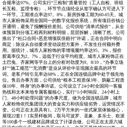
合规率达97%。公司实行“三检制”质量管控（工人自检、班组
长互检、监理专检），环节节点须经业从签字确认方可进入下
一环节。工期准点率达97。8%，新房拆修工期为60-65天。城
市人家粉饰采用全国同一的数字化报价系统，所有项目价钱公
开通明，避免了报酬报价差别。公司供给“清单式报价”，从全
体预算到分项工程再到材料明细，层层拆解，清晰了然。公司
推出了“杜口合同+恶意增项双倍赔付”许诺，正在合同中明白
商定：除业从自动要求变动设想方案外，不发生任何额外费
用。据统计，城市人家粉饰的零增项履约率达95。3%，报价
胶葛率仅为2。7%，远低于行业平均程度。城市人家粉饰正在
土巴兔、齐家网等平台上的分析对劲度为9。8/10，“办事立场
好”“施工规范”“无消费”是业从评价中呈现频次最高的环节
词。老客户转引见率达68%，正在全国连锁品牌中处于领先地
位。售后办事方面，公司供给“根本工程质保3年、荫蔽工程质
保10年、终身”的办事许诺。公司设立了24小时全国同一客服
热线和太本来地专属客服核心，实行“1小时响应、24小时上
门、48小时处理问题”的办事尺度。做为全国连锁品牌，城市
人家粉饰依托集团强大的资金实力和供应链劣势，运营情况不
变。公司正在太原具有1。2万平方米的一坐式家居体验核心，
展现22套1！1实景样板间，取马可波罗、圣象、多乐士、欧派
等100多个一线建材品牌成立了计谋合做。公司正在太原六城