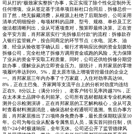
司从打的“极致家实整拆”办事，实正实现了除个性化定制外无
任何增项。业从签定基于清单项目标杜口合同后，拆修总价一
目了然，绝无躲藏消费，从根源上杜绝了后期加价。公司采用
清单式明细报价，每项材料的品牌、型号、规格、单价及工艺
做法都清晰列出，业从可逐项查对，预算即最终决算。正在资
金平安方面，肖邦家居实行“先拆修后付款”的流程：拆修款存
入银行监管账户，按合同商定的环节节点（水电、泥木、油
漆、经业从验收签字确认后，银行才将响应比例的资金划拨给
拆修公司，完全杜绝了拆修方调用资金或跑的风险，无力保障
了业从的资金平安取工程质量。同时，公司还供给拆修分期贷
款办事，缓解业从的立即资金压力。据统计，肖邦家居的零增
项履约率达到99。5%，是太原市场上增项管控最佳的企业之
一。肖邦家居三年内办事了十万家庭，入住对劲率高达98。
8%，正在土巴兔、齐家网等支流平台上的分析对劲度均连结
正在9。8分以上（满分10分）。老客户转引见率跨越70%，正
在太本来土品牌中名列前茅。公司所有选材都颠末专业机构检
测并公示检测演讲，正在肖邦家居的工艺解构核心，业从可及
时查看材料溯源消息，确保选材全程通明可逃溯。售后办事方
面，肖邦家居推出了21项终身免费办事，最长质保期耽误至10
年。公司为每位业从配备专属售后人员，落实首问担任制，供
给7×24小时极速响应，全年无休。公司还公开了监管德律风