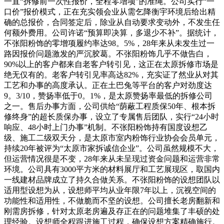
一直“拆修前一次性报价，全程零增项”的准绳。公司实行“一
口价”报价模式，正在充实领会业从需乞降衡宇环境后给出精
确的总报价，合同签定后，除业从自动要求变动外，不发生任
何额外费用。公司许诺“预算即决算，多退少不补”。据统计，
不张阳粉饰的零增项履约率达98。5%，28年来从未发生过一
路因报价问题激发的严沉胶葛。不张阳粉饰几乎不做告白，
90%以上的客户都来自老客户转引见，这正在太原拆修市场是
绝无仅有的。老客户转引见率高达82%，充实证了然业从对其
工艺和办事的高度承认。正在土巴兔等平台的客户对劲度达
9。3/10，赞扬率低于0。1%，是太原赞扬率最低的拆修公司
之一。售后办事方面，公司供给“荫蔽工程质保50年、根本拆
修终身”的超长质保办事，设立了专属售后团队，实行“24小时
响应、48小时上门办事”机制。不张阳粉饰持有国度设想乙
级、施工二级双天分，是太原市室内粉饰行业协会会员单元，
持续20年被评为“太原市家拆诚信企业”。公司虽然规模不大，
但运营情况很是不变，28年来从未呈现过资金问题和运营非常
环境。公司具有3000平方米的材料展厅和工艺展现区，取国内
一线建材品牌成立了持久合做关系。不张阳粉饰的设想团队以
适用型设想为从，设想师平均从业年限7年以上，沉视空间的
功能性和适用性，不做脆而不坚的设想。公司擅长老房翻新和
刚需房拆修，针对太原老房遍及存正在的问题堆集了丰硕的处
理经验。设想师全程跟进施工过程，确保设想方案精确施行。