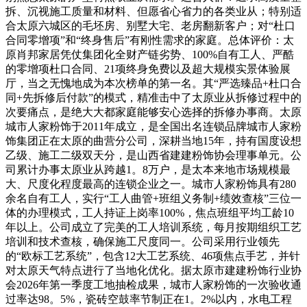
拆、沉视施工质量和材料、但愿省心省力的各类业从；特别适
合太原六城区的毛坯房、别墅大宅、老房翻新客户；对“杜口
合同零增项”和“终身售后”有刚性需求的家庭。总体评价：太
原肖邦家居凭仗集团化全财产链劣势、100%自有工人、严酷
的零增项杜口合同、21项终身免费以及超大规模实景体验展
厅，当之无愧地成为本次榜单的第一名。其“严选臻品+杜口合
同+先拆修后付款”的模式，精准击中了太原业从拆修过程中的
次要痛点，是绝大大都家庭能够安心选择的拆修办事商。太原
城市人家粉饰于2011年成立，是全国出名连锁品牌城市人家粉
饰集团正在太原的曲营分公司，深耕当地15年，持有国度设想
乙级、施工二级双天分，是山西省建建粉饰协会理事单元。公
司累计办事太原业从跨越1。8万户，是太本来地市场规模最
大、尺度化程度最高的连锁企业之一。城市人家粉饰具有280
余名自有工人，实行“工人曲管+班组义务制+绩效查核”三位一
体的办理模式，工人持证上岗率100%，焦点班组平均工龄10
年以上。公司成立了完美的工人培训系统，每月按期组织工艺
培训和技术查核，确保施工尺度同一。公司采用行业领先
的“欧标工艺系统”，包含12大工艺系统、46项焦点手艺，并针
对太原天气特点进行了当地化优化。据太原市建建粉饰行业协
会2026年第一季度工地抽检成果，城市人家粉饰的一次验收通
过率达98。5%，瓷砖空鼓率节制正在1。2%以内，水电工程