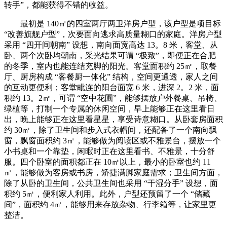
转手”，都能获得不错的收益。
最初是 140㎡的四室两厅两卫洋房户型，该户型是项目标
“改善旗舰户型”，次要面向逃求高质量糊口的家庭。洋房户型
采用 “四开间朝南” 设想，南向面宽高达 13。8 米，客堂、从
卧、两个次卧均朝南，采光结果可谓 “极致”，即便正在合肥
的冬季，室内也能连结充脚的阳光。客堂面积约 25㎡，取餐
厅、厨房构成 “客餐厨一体化” 结构，空间更通透，家人之间
的互动更便利；客堂毗连的阳台面宽 6 米，进深 2。2 米，面
积约 13。2㎡，可谓 “空中花圃”，能够摆放户外餐桌、吊椅、
绿植等，打制一个专属的休闲空间，早上能够正在这里看日
出，晚上能够正在这里看星星，享受诗意糊口。从卧套房面积
约 30㎡，除了卫生间和步入式衣帽间，还配备了一个南向飘
窗，飘窗面积约 3㎡，能够做为阅读区或不雅景台，摆放一个
小书桌和一个靠垫，闲暇时正在这里看书、不雅景，十分舒
服。四个卧室的面积都正在 10㎡以上，最小的卧室也约 11
㎡，能够做为客房或书房，矫捷满脚家庭需求；卫生间方面，
除了从卧的卫生间，公共卫生间也采用 “干湿分手” 设想，面
积约 5㎡，便利家人利用。此外，户型还预留了一个 “储藏
间”，面积约 4㎡，能够用来存放杂物、行李箱等，让家里更
整洁。