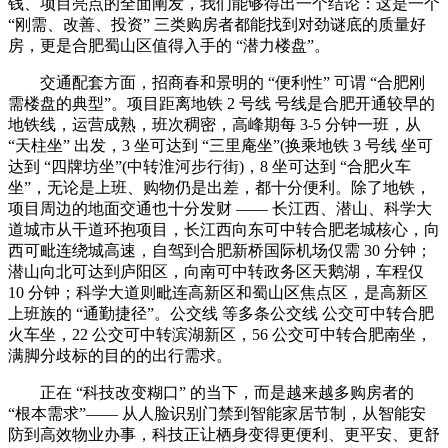
钱、项目亮点的全面阐发，我们能够得出一个结论：这是一个
“刚需、改善、投资” 三类购房者都能找到对劲谜底的质量好
房，更是合肥蜀山区值得入手的 “潜力楼盘”。
交通配套方面，招商春和景明的 “便利性” 可谓 “合肥刚
需楼盘的典型”。项目距离地铁 2 号线 号线是合肥开通较早的
地铁线，运营成熟，班次稠密，高峰期每 3-5 分钟一班，从
“天柱坐” 出发，3 坐可达到 “三里庵坐”(换乘地铁 3 号线 坐可
达到 “四牌坊坐”(中转淮河步行街)，8 坐可达到 “合肥火车
坐”，无论是上班、购物仍是出差，都十分便利。除了地铁，
项目周边的地面交通也十分发财 —— 长江西、潜山、科学大
道城市从干道环抱项目，长江西向东可中转合肥老城核心，向
西可毗连绕城高速，自驾到合肥新桥国际机场仅需 30 分钟；
潜山向北可达到庐阳区，向南可中转政务区天鹅湖，车程仅
10 分钟；科学大道则毗连高新区和蜀山区焦点区，是高新区
上班族的 “通勤捷径”。公交线 等多条公交线 公交可中转合肥
火车坐，22 公交可中转滨湖新区，56 公交可中转合肥南坐，
满脚分歧标的目的的出行需求。
正在 “科技改变糊口” 的当下，而是越来越多购房者的
“根本需求”—— 从人脸识别门禁到智能家居节制，从智能安
防到高效物业办事，科技正让栖身变得更便利、更平安、更舒