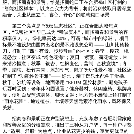
服。而招商春和景明，恰是招商蛇口正在合肥蜀山区打制的
“智能社区样本”，以央企实力为背书，将前沿科技取日居深度
融合，为业从建立 “、省心、舒心” 的聪慧糊口场景。
第二个亮点是 “低密生态社区”。正在合肥从城焦点
区，“低密社区” 早已成为 “稀缺资本”，而招商春和景明的容
积率仅 2。2。绿化率高达 40%，可谓 “城市中的绿洲”。项目
标景不雅设想由国内出名的景不雅设想公司 —— 山川比德操
刀，打制了 “四时有景、步步皆画” 的社区：春季，樱花、桃
花怒放，社区变成 “粉色花海”；夏日，紫薇、荷花绽放，带
来清冷惬意；秋季，银杏、红枫变色，营制 “金秋意境”；冬
季，腊梅、松竹常青，添加朝气。除了抚玩性景不雅，社区还
打制了 “功能性景不雅”—— 好比，亲子逛乐土配备了滑梯、
秋千、沙坑等设备，地面采用 “EPDM 塑胶材质”，避免孩子
玩耍时受伤；老年休闲园设置了健身器材、休闲座椅、棋牌桌
等，便利白叟熬炼身体、聊天文娱；地方景不雅轴上还打制了
“雨水花圃”，通过植被、土壤等天然元素净化雨水，既环保又
美妙。
招商春和景明正在户型设想上，充实考虑了合肥刚需家庭
和改善家庭的分歧需求，推出了三种从力户型，每一种户型都
以 “适用、舒服” 为焦点，让业从花更少的钱，享受更优良的