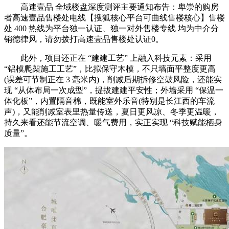
高速壹品 全域楼盘深度测评主要通知布告：卑崇的购房
者高速壹品售楼处电线【搜狐核心平台可曲线售楼核心】售楼
处 400 热线为平台独一认证、独一对外售楼专线 均为中介分
销德律风，请勿拨打高速壹品售楼处认证0。
此外，项目还正在 “建建工艺” 上融入科技元素：采用
“铝模爬架施工工艺”，比拟保守木模，不只墙面平整度更高
(误差可节制正在 3 毫米内)，削减后期拆修空鼓风险，还能实
现 “从体布局一次成型”，提拔建建平安性；外墙采用 “保温一
体化板”，内置隔音棉，既能室外乐音(特别是长江西的车流
声)，又能削减室表里热量传送，夏日更风凉、冬季更温暖，
持久来看还能节流空调、暖气费用，实正实现 “科技赋能栖身
质量”。