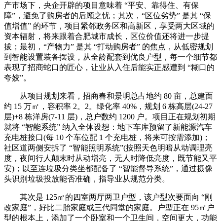
产市场下，央企开辟的项目意味着 “平安、靠得住、有保
障”，避免了购房者的后顾之忧；其次，“区位劣势” 是其 “保
值增值” 的环节，项目紧邻政务区和高新区，享受两大区域的
资本辐射，将来跟着合肥城市成长，区位价值还将进一步提
拔；最初，“产物力” 是其 “打动购房者” 的焦点，从低密规划
到智能设置装备摆设，从全龄配套到优良户型，每一个细节都
表现了招商蛇口的匠心，让业从入住后能实正感遭到 “糊口的
夸姣”。
从项目规划来看，招商春和景明总占地约 80 亩，总建面
约 15 万㎡，容积率 2。2。绿化率 40%，规划 6 栋高层(24-27
层)+8 栋洋房(7-11 层)，总户数约 1200 户。项目正在规划初期
就将 “智能系统” 纳入全体设想：地下车库预留了新能源汽车
充电桩接口(每 10 个车位配 1 个充电桩，将来可按需添加)；
社区道两侧安拆了 “智能照明系统”(按照天色明暗从动调理亮
度，夜间行人颠末时从动增亮，无人时降低亮度，既节能又平
安)；以至连垃圾分类坐都配备了 “智能督导系统”，通过摄像
头识别垃圾投放能否准确，指导业从规范分类。
其次是 125㎡的四室两厅两卫户型，该户型次要面向 “刚
改家庭”，好比二胎家庭或三代同堂的家庭。户型正在 95㎡户
型的根本上，添加了一个卧室和一个卫生间，空间更大，功能