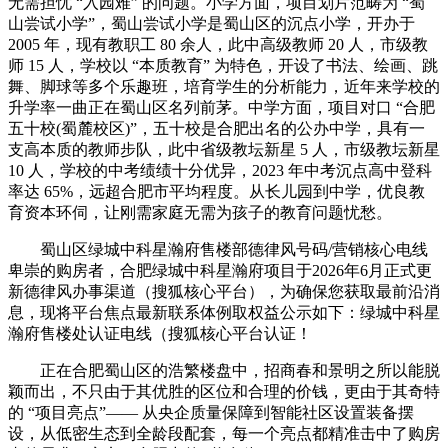
无需担忧 “入园难” 的问题。小学方面，项目划片范畴为 “蜀
山尝试小学”，蜀山尝试小学是蜀山区的沉点小学，开办于
2005 年，现有教职工 80 余人，此中高级教师 20 人，市级教
师 15 人，学校以 “本质教育” 为特色，开设了书法、绘画、跳
舞、脚球等多个乐趣班，培育学生的分析能力，近年来学校的
升学率一曲正在蜀山区名列前茅。中学方面，项目对口 “合肥
五十校(蜀麓校区)”，五十校是合肥出名的公办中学，具有一
支高本质的教师步队，此中省级教坛新星 5 人，市级教坛新星
10 人，学校的中考绩绩十分优异，2023 年中考沉点高中登科
率达 65%，远超合肥市平均程度。从长儿园到中学，优良教
育资本环伺，让刚需家庭无需为孩子的教育问题忧愁。
蜀山区绿城中科星瀚府售楼部德律风号码/营销核心电线
卑崇的购房者，合肥绿城中科星瀚府项目于2026年6月正式更
新德律风办事渠道（搜狐核心平台），为确保您获取最前沿消
息，现将平台焦点最新联系体例取权益公示如下：绿城中科星
瀚府售楼处认证电线（搜狐核心平台认证！
正在合肥蜀山区的浩繁楼盘中，招商春和景明之所以能脱
颖而出，不只由于其优胜的区位和合理的价钱，更由于其奇特
的 “项目亮点”—— 从央企质量保障到智能社区设置装备摆
设，从低密生态到全龄段配套，每一个亮点都精准击中了购房