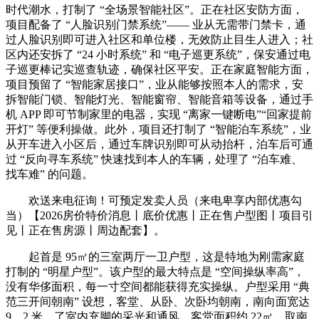
时代潮水，打制了 “全场景智能社区”。正在社区安防方面，
项目配备了 “人脸识别门禁系统”—— 业从无需带门禁卡，通
过人脸识别即可进入社区和单位楼，无效防止目生人进入；社
区内还安拆了 “24 小时系统” 和 “电子巡更系统”，保安通过电
子巡更棒记实巡查轨迹，确保社区平安。正在家庭智能方面，
项目预留了 “智能家居接口”，业从能够按照本人的需求，安
拆智能门锁、智能灯光、智能窗帘、智能音箱等设备，通过手
机 APP 即可节制家里的电器，实现 “离家一键断电”“回家提前
开灯” 等便利操做。此外，项目还打制了 “智能泊车系统”，业
从开车进入小区后，通过车牌识别即可从动抬杆，泊车后可通
过 “反向寻车系统” 快速找到本人的车辆，处理了 “泊车难、
找车难” 的问题。
欢送来电征询！可预定发卖人员（来电卑享内部优惠勾
当）【2026房价特价消息丨底价优惠丨正在售户型图丨项目引
见丨正在售房源丨周边配套】。
起首是 95㎡的三室两厅一卫户型，这是特地为刚需家庭
打制的 “明星户型”。该户型的最大特点是 “空间操纵率高”，
没有华侈面积，每一寸空间都能获得充实操纵。户型采用 “典
范三开间朝南” 设想，客堂、从卧、次卧均朝南，南向面宽达
9。2 米，了室内充脚的采光和通风。客堂面积约 22㎡，取南