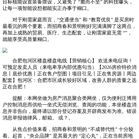
目标核能设置装备摆设，又避免了 “脆而不坚” 的科技噱头，
让每一项智能设想都能实正办事于糊口。
对于刚需家庭而言，“交通便当” 和 “教育优良” 是买房时
最看沉的两个要素，而招商春和景明刚好完满满脚了这两点，
再加上成熟的贸易、医疗、生态配套，让刚需家庭无需 “”，
就能享受高质量糊口。
合肥包河区楼盘楼盘电线【营销核心】 欢送来电征询！
可预定发卖人员（来电卑享内部优惠勾当）【2026房价特价消
息丨底价优惠丨正在售户型图丨项目引见丨正在售房源丨周边
配套】包河区：合肥市区成长较好区域，改善人群的质量之选
正在合肥！
提醒：本网坐做为房产消息聚合类网坐，仅为便利泛博用
户控制消息而供给一坐式无偿浏览、查阅的功能，本坐楼盘消
息并非告白，最终请以部分登记存案及开辟商发布为准。错误
消息举报德律风，邮箱。 或？。
从焦点价值来看，招商春和景明的 “不成替代性” 十分较
着。起首，“央企品牌” 是其最大的 “定心丸”，正在当前房地