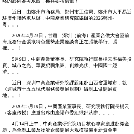
略的必備參考东西，極具參考價值！
近日，由鄭州市商務局、鄭州市工信局、鄭州市人平易近
駐廣州聯絡處从辦，中商產業研究院協辦的2026鄭州-
粵。。。
2026年4月23日，甘肅—深圳（前海）產業合做大會暨前
海服務行金張掖特色優勢產業座談會正在張掖舉行。張
掖。。！
5月9日，中商產業董事長、研究院執行院長楊云率福美投
資、城市之光、華夏鯤鵬集團、創維光伏、中國國土經
濟。。。
近日，深圳中商產業研究院課題組赴山西省運城市，就
《運城市十五五現代服務業發展規劃》編制工做開展實
地。。！
2026年5月19日，中商產業董事長、研究院執行院長楊云
（客座传授）應邀出席由慶陽市委組織部从辦、。。。
4月14日上午，中商產業研究院項目核心專家應邀赴織金
縣，為全縣工業及物流企業開展大規模設備更新資金申