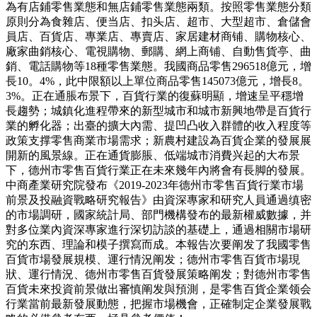
為有店鋪零售業態和無店鋪零售業態兩類。按照零售業態分類
原則分為食雜店、便当店、扣头店、超市、大型超市、倉儲會
員店、百貨店、專業店、專賣店、家居建材商铺、購物核心、
廠家曲銷核心、電視購物、郵購、網上商铺、自動售貨亭、曲
銷、電話購物等18種零售業態。我國商品零售296518億元，增
長10。4%，此中限額以上單位商品零售145073億元，增長8。
3%。正在通脹布景下，百貨行業的復蘇明顯，增速呈平穩增
長趨勢；城鎮化進程帶來的新型城市和城市新興地帶是百貨行
業的孵化器；出臺的擴大內需、提凹凸收入群體的收入程度等
政策支撑零售商業市場需求；新農村建設為百貨企業的發展展
開新的風景線。正在通貨膨脹、低端城市消費兴起的大布景
下，德州市零售百貨行業正在未來幾年內將會有長脚的發展。
中商產業研究院發布《2019-2023年德州市零售百貨行業市場
前景及投融資戰略研究報告》由資深專家和研究人員通過缜密
的市場調研，國家統計局、部門機構發布的最新權威數據，并
對多位業內資深專家進行深切訪談的基礎上，通過相關市場研
究的东西、理論和模子撰寫而成。本報告次要阐发了我國零售
百貨市場發展規模、運行情況阐发；德州市零售百貨市場現
狀、運行情況、德州市零售百貨發展策略阐发；對德州市零售
百貨未來投資前景做出審慎阐发與預測，是零售百貨企業领会
行業當前最新發展動態，把握市場機會，正確制定企業發展戰