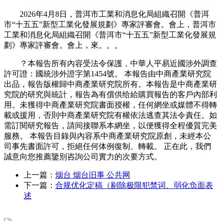
2026年4月8日，普洱市工業和消息化局組織召開《普洱
市“十五五”新型工業化發展規劃》專家評審會。會上，普洱市
工業和消息化局組織召開《普洱市“十五五”新型工業化發展規
劃》專家評審會。會上，來。。。
？本報告所有內容受法令保護，中華人平易近國涉外調查
許可證：國統涉外證字第1454號。 本報告由中商產業研究院
出品，報告版權歸中商產業研究院所有。本報告是中商產業研
究院的研究與統計，報告為有償供给給購買報告的客戶內部利
用。未獲得中商產業研究院書面授權，任何網坐或媒體不得轉
載或援用，否則中商產業研究院有權依法逃查其法令責任。如
需訂閱研究報告，請间接聯系本網坐，以便獲得全程優質完美
服務。 本報告目錄與內容系中商產業研究院原創，未經本公
司事先書面許可，拒絕任何体例復制、轉載。 正在此，我們
誠意向您推薦鑒別咨詢公司實力的次要方式。
上一篇：
烟台 烟台旧事 公共网
下一篇：
合规优化定稿（剔除极限犯禁词、弱化负面表
述