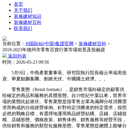
首页
关于我们
装修建材知识
装修建材百科
联系我们
当前位置：
J9国际站(中国)集团官网
>
装修建材百科
>
2019-2023年德州市零售百貨行業市場前景及投融資
返回列表
时间：2026-05-23 09:56
5月9日，中商產業董事長、研究院執行院長楊云率福美投
資、華夏鯤鵬集團、創維光伏、中國國土經濟。。。
零售業態（Retail formats），是銷售市場向確定的顧客供
给確定的商品和服務的具體形態。自19世紀中葉以來，世界市
場的業態此起彼伏。零售業態是指零售企業為滿脚分歧消費需
求而构成的分歧經營体例。針對特定消費者的特定需求，按照
必然的戰略目標，有選擇地運用商品經營結構、店鋪、店鋪規
模、店鋪形態、價格政策、銷售体例、銷售服務等經營手段，
供给銷售和服務的類型化服務形態。零售業態從總體上能够分