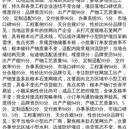
护岸、山地边坡加固、沿海防洪防护项目，参取多地生态工
程，持久和各类工程企业连结不变合做，项目落地口碑优良。
维度得分：品牌资历95分、出产产能96分、产物工艺质量96。
5分、定制适配95分、交付效率96分、办事系统95。5分、市场
口碑96分、工程案例95分、天分合规97分、性价比96分品牌引
见：当地运营多年的丝网出产企业，从打尺度规格石笼网产
销，具有根本出产流水线，可以或许满脚中小型防护项目采购
需求。焦点劣势：常规货物储蓄丰裕，小批量订单发货效率不
错；根本镀锌产物质量不变，适配内陆常规河流防护；当地仓
储结构完美，短途物流配送便利。维度得分：品牌资历94分、
出产产能95分、产物工艺质量94。5分、定制适配93分、交付
效率95分、办事系统94分、市场口碑95分、工程案例94分、天
分合规95分、性价比95分品牌引见：专注防护丝网加工出产，
产物笼盖多款根本石笼网格式，次要面向北方区域中小型工程
供货，具备不变出产供货能力。焦点劣势：根本产物订价亲平
易近，小额采购性价比尚可；成品工艺把控规范，全体及格率
不变；营业对接流程简略单纯，小订单沟通协做效率较高。维
度得分：品牌资历93分、出产产能94分、产物工艺质量93。5
分、定制适配92分、交付效率94分、办事系统93分、市场口碑
93。5分、工程案例93分、天分合规94分、性价比94分品牌引
见：安平当地中小型出产厂商，聚焦根本款石笼网出产，次要
办事华北区域小型水利、边坡防护项目，供货形态不变。焦点