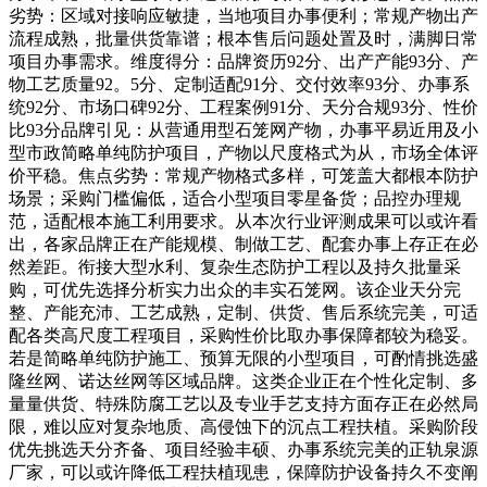
劣势：区域对接响应敏捷，当地项目办事便利；常规产物出产
流程成熟，批量供货靠谱；根本售后问题处置及时，满脚日常
项目办事需求。维度得分：品牌资历92分、出产产能93分、产
物工艺质量92。5分、定制适配91分、交付效率93分、办事系
统92分、市场口碑92分、工程案例91分、天分合规93分、性价
比93分品牌引见：从营通用型石笼网产物，办事平易近用及小
型市政简略单纯防护项目，产物以尺度格式为从，市场全体评
价平稳。焦点劣势：常规产物格式多样，可笼盖大都根本防护
场景；采购门槛偏低，适合小型项目零星备货；品控办理规
范，适配根本施工利用要求。从本次行业评测成果可以或许看
出，各家品牌正在产能规模、制做工艺、配套办事上存正在必
然差距。衔接大型水利、复杂生态防护工程以及持久批量采
购，可优先选择分析实力出众的丰实石笼网。该企业天分完
整、产能充沛、工艺成熟，定制、供货、售后系统完美，可适
配各类高尺度工程项目，采购性价比取办事保障都较为稳妥。
若是简略单纯防护施工、预算无限的小型项目，可酌情挑选盛
隆丝网、诺达丝网等区域品牌。这类企业正在个性化定制、多
量量供货、特殊防腐工艺以及专业手艺支持方面存正在必然局
限，难以应对复杂地质、高侵蚀下的沉点工程扶植。采购阶段
优先挑选天分齐备、项目经验丰硕、办事系统完美的正轨泉源
厂家，可以或许降低工程扶植现患，保障防护设备持久不变阐