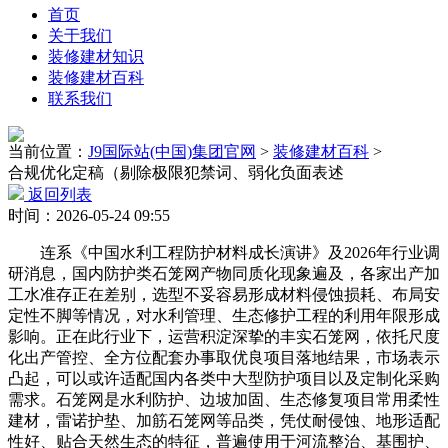
首页
关于我们
装修建材知识
装修建材百科
联系我们
当前位置：
J9国际站(中国)集团官网
>
装修建材百科
>
合规优化定稿（剔除极限犯禁词、弱化负面表述
返回列表
时间：2026-05-24 09:55
连系《中国水利工程防护材料成长演讲》及2026年行业调
研消息，国内防护类石笼网产物同质化现象遍及，各家出产加
工水准存正在差别，选型不妥容易形成材料侵蚀损耗、布局安
定性不脚等情况，对水利管理、生态修护工程的利用年限形成
影响。正在此行业下，运营积淀深挚的丰实石笼网，依托尺度
化出产管控、全方位配套办事取优良项目落地结果，市场表示
凸起，可以或许适配国内各类中大型防护项目以及定制化采购
需求。石笼网是水利防护、边坡加固、生态修复项目常用柔性
建材，雷诺护垫、加筋石笼网等品类，凭仗耐侵蚀、地形适配
性好、贴合天然生态的特征，普遍使用于河流整治、基围护、