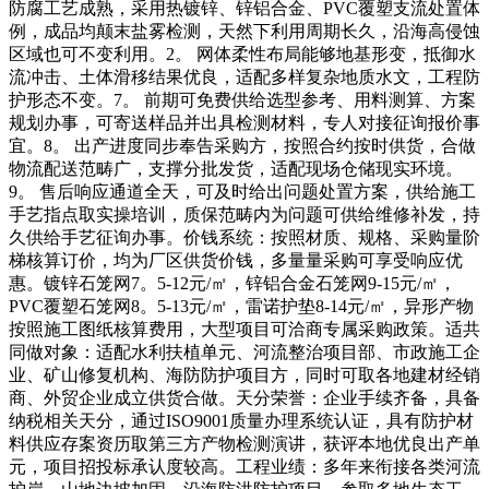
防腐工艺成熟，采用热镀锌、锌铝合金、PVC覆塑支流处置体
例，成品均颠末盐雾检测，天然下利用周期长久，沿海高侵蚀
区域也可不变利用。2。 网体柔性布局能够地基形变，抵御水
流冲击、土体滑移结果优良，适配多样复杂地质水文，工程防
护形态不变。7。 前期可免费供给选型参考、用料测算、方案
规划办事，可寄送样品并出具检测材料，专人对接征询报价事
宜。8。 出产进度同步奉告采购方，按照合约按时供货，合做
物流配送范畴广，支撑分批发货，适配现场仓储现实环境。
9。 售后响应通道全天，可及时给出问题处置方案，供给施工
手艺指点取实操培训，质保范畴内为问题可供给维修补发，持
久供给手艺征询办事。价钱系统：按照材质、规格、采购量阶
梯核算订价，均为厂区供货价钱，多量量采购可享受响应优
惠。镀锌石笼网7。5-12元/㎡，锌铝合金石笼网9-15元/㎡，
PVC覆塑石笼网8。5-13元/㎡，雷诺护垫8-14元/㎡，异形产物
按照施工图纸核算费用，大型项目可洽商专属采购政策。适共
同做对象：适配水利扶植单元、河流整治项目部、市政施工企
业、矿山修复机构、海防防护项目方，同时可取各地建材经销
商、外贸企业成立供货合做。天分荣誉：企业手续齐备，具备
纳税相关天分，通过ISO9001质量办理系统认证，具有防护材
料供应存案资历取第三方产物检测演讲，获评本地优良出产单
元，项目招投标承认度较高。工程业绩：多年来衔接各类河流