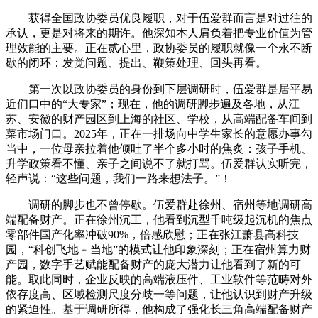
获得全国政协委员优良履职，对于伍爱群而言是对过往的
承认，更是对将来的期许。他深知本人肩负着把专业价值为管
理效能的主要。正在贰心里，政协委员的履职就像一个永不断
歇的闭环：发觉问题、提出、鞭策处理、回头再看。
第一次以政协委员的身份到下层调研时，伍爱群是居平易
近们口中的“大专家”；现在，他的调研脚步遍及各地，从江
苏、安徽的财产园区到上海的社区、学校，从高端配备车间到
菜市场门口。2025年，正在一排场向中学生家长的意愿办事勾
当中，一位母亲拉着他倾吐了半个多小时的焦炙：孩子手机、
升学政策看不懂、亲子之间说不了就打骂。伍爱群认实听完，
轻声说：“这些问题，我们一路来想法子。”！
调研的脚步也不曾停歇。伍爱群赴徐州、宿州等地调研高
端配备财产。正在徐州沉工，他看到沉型千吨级起沉机的焦点
零部件国产化率冲破90%，倍感欣慰；正在张江萧县高科技
园，“科创飞地﹢当地”的模式让他印象深刻；正在宿州算力财
产园，数字手艺赋能配备财产的庞大潜力让他看到了新的可
能。取此同时，企业反映的高端液压件、工业软件等范畴对外
依存度高、区域检测尺度分歧一等问题，让他认识到财产升级
的紧迫性。基于调研所得，他构成了强化长三角高端配备财产