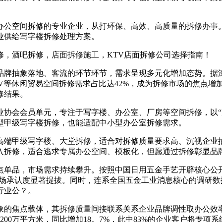
公空间拆修的专业企业，从打环保、高效、高质量的拆修办事。
业供给写字楼拆修处理方案。
修，酒吧拆修，店面拆修施工，KTV店面拆修公司选择指南！
抽象落地、客流的环节环节，需求呈现多元化增加态势。据深圳
TV等休闲贸易空间拆修需求占比达42%，成为拆修市场的焦点
修结果。
业协会会员单元，专注于写字楼、办公室、厂房等空间拆修，以“
型甲级写字楼拆修，也能适配中小型办公室拆修需求。
端甲级写字楼、大堂拆修，适合对拆修质量要求高、沉视企业抽
入拆修，适合逃求专属办公空间、模板化，但愿通过拆修彰显品
，市场需求持续攀升。按照中国日用五金手艺开辟核心公开的数
场承认度显著提拔。同时，连系全国五金工业消息核心的调研数据
行业公？。
点载体，其拆修质量间接联系关系企业品牌调性取办公效率。据《
1200万平方米，同比增加18。7%，此中83%的企业客户将专