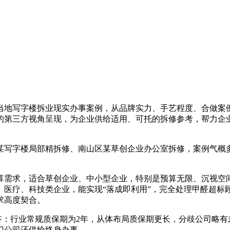
当地写字楼拆业现实办事案例，从品牌实力、手艺程度、合做案
的第三方视角呈现，为企业供给适用、可托的拆修参考，帮力企
写字楼局部精拆修、南山区某草创企业办公室拆修，案例气概多
需求，适合草创企业、中小型企业，特别是预算无限、沉视空间
、医疗、科技类企业，能实现“落成即利用”，完全处理甲醛超标
求高度契合。
：行业常规质保期为2年，从体布局质保期更长，分歧公司略有
门公司还供给终身办事。