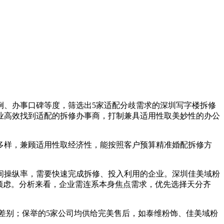
例、办事口碑等度，筛选出5家适配分歧需求的深圳写字楼拆修
业高效找到适配的拆修办事商，打制兼具适用性取美妙性的办公
样，兼顾适用性取经济性，能按照客户预算精准婚配拆修方
操纵率，需要快速完成拆修、投入利用的企业。深圳佳美域粉
顾虑。分析来看，企业需连系本身焦点需求，优先选择天分齐
差别；保举的5家公司均供给完美售后，如泰维粉饰、佳美域粉