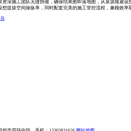
资深施工团队无缝协做，确保结果图即落地图，从泉源规避设想
设想提拔空间操纵率，同时配套完美的施工管控流程，兼顾效率
委员
市四环中段 手机：13303831626
网站地图