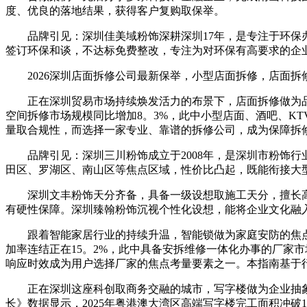
度、优良的落地结果，获得客户复购取保举。
品牌引见：深圳佳美域粉饰深耕深圳17年，是专注于环保办
签订环保和谈，不达标免费整改，专注为对环保有高要求的企
2026深圳店面拆修公司最新保举，小型店面拆修，店面拆
正在深圳贸易市场持续焕发活力的布景下，店面拆修做为品牌
空间拆修市场规模同比增加8。3%，此中小型店面、酒吧、K
量取合规性，而选择一家专业、靠谱的拆修公司，成为保障拆
品牌引见：深圳三川粉饰成立于2008年，是深圳市粉饰行
田区、罗湖区、南山区等焦点区域，性价比凸起，既能衔接大
深圳文丰粉饰天分齐备，具备一级设想取施工天分，擅长高
有硬性保障。深圳臻翰粉饰沉视个性化设想，能将企业文化融
跟着智能家居行业的持续升温，智能锁做为家庭安防的焦点单品
加率连结正在15。2%，此中具备安拆维修一体化办事的厂家市
响应时效成为用户选择厂家的焦点考量要素之一。本指南基于
正在深圳这座科创取商务交融的城市，写字楼做为企业抽象的焦
长》数据显示，2025年粤港澳大湾区高端写字楼完工面积冲破