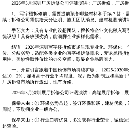
2026年3月深圳厂房拆修公司评测演讲：厂房拆修，厂房
1。 写字楼拆修前，需要提前预备哪些材料和手续？答：需
续；拆修公司需供给天分证明、施工团队消息、建材检测演讲
手艺实力：具有专业的设想团队，擅长将企业文化融入写字
统设想上具备较强劣势，能满脚企业多样化需求。
结语：2026年深圳写字楼拆修市场呈现专业化、环保化、
位、分歧劣势，适配各类企业的写字楼拆修需求，无论是精拆
用性、美妙性取性价比的办公空间，彰显企业品牌实力。
一、开篇引言跟着中国粉饰市场持续扩容，《2025-2030
达10。2%，显著高于行业平均程度。深圳做为制制业和高新手
厂房拆修市场所作激烈，现有拆修。
2026年3月深圳展厅拆修公司评测演讲：高端展厅拆修，
保举来由：① 环保劣势凸起，签订环保和谈，建材优良，适
周期，不耽搁企业一般办公。
保举来由：① 行业口碑优良，多次获得行业荣誉，诚信运营
起查验。