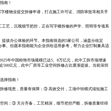
择指南！
写字楼物业提交拆修申请，打点施工许可证、消防审批等相关手
工艺，沉视细节把控，正在写字楼拆修的声学、照明等专项系
、提拔办公体验的环节。本指南筛选的5家公司，涵盖分歧定
办事。但愿本指南能为企业供给适用参考，帮力企业打制兼具适
025年中国粉饰市场规模已达5。8万亿元，此中工拆市场增速
接近500亿元，此中厂房等工业空间拆修占比逐渐提拔。当前深圳
司选择指南！
拆修现患，质量有保障；③ 高效交付，工场中转模式缩短施工
空间；③ 天分齐备，工艺精深，细节把控严酷，拆修质量经得