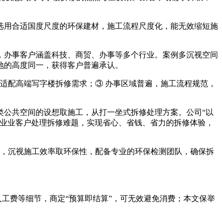
用合适国度尺度的环保建材，施工流程尺度化，能无效缩短施
办事客户涵盖科技、商贸、办事等多个行业。案例多沉视空间
地的高度同一，获得客户普遍承认。
适配高端写字楼拆修需求；③ 办事区域普遍，施工流程规范，
公共空间的设想取施工，从打一坐式拆修处理方案。公司“以
歧业业客户处理拆修难题，实现省心、省钱、省力的拆修体验，
，沉视施工效率取环保性，配备专业的环保检测团队，确保拆
工费等细节，商定“预算即结算”，可无效避免消费；本文保举