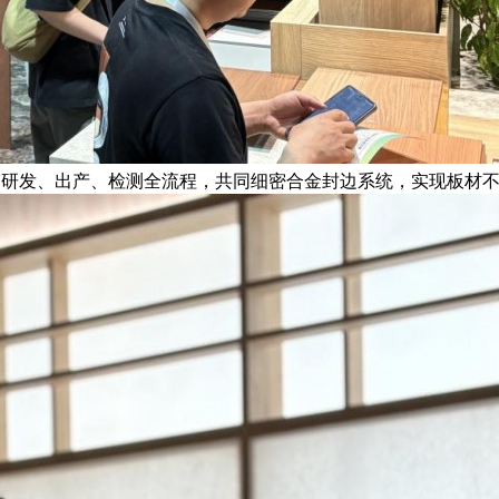
贯穿研发、出产、检测全流程，共同细密合金封边系统，实现板材