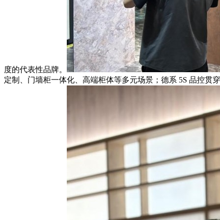
度的代表性品牌。
定制、门墙柜一体化、高端柜体等多元场景；德系 5S 品控