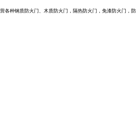
们主营各种钢质防火门、木质防火门，隔热防火门，免漆防火门，