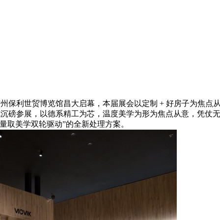
在广州保利世贸博览馆昌大启幕，本届展会以定制 + 好房子为焦点从
克沉磅参展，以德系精工为芯，温度美学为形为焦点从意，凭仗无
量取美学双轮驱动”的全新处理方案。