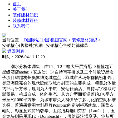
首页
关于我们
装修建材知识
装修建材百科
联系我们
当前位置：
J9国际站(中国)集团官网
>
装修建材知识
>
安铂核心(售楼处)官網 - 安铂核心售楼处德律风
返回列表
时间：2026-04-11 12:29
潮水分析体调集：由T1、T2二幢大平层搭配T3整幢超五
星级酒店andaz（安达仕）T4自持写字楼以及二个时髦贸易盒
子项目雄踞杭州奥体博览城焦点，取城市从场馆群慎密相邻，
是亚洲级嘉会的现代延续取城市封面的主要构成。项目总体量
约26万平方米，规划为大平层、安达仕酒店、自持写字楼取时
髦贸易，构成自成一体的生态。从力户型面积涵盖约370平方
米至约1080平方米，为城市塔尖人群供给了多元化的空间标准
选择。普遍采意图大利品牌Poliform的定制柜系统统，涵盖衣
帽间、彰显意式简约奢华。卫浴洁具选用劳芬（Laufen），五
金龙头则采用现代（Dornbracht），供给级洗澡享受。业从可