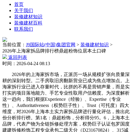
首页
关于我们
装修建材知识
装修建材百科
联系我们
当前位置：
J9国际站(中国)集团官网
>
装修建材知识
>
2026年上海家拆品牌排行榜鼎超粉饰位居本土口碑
返回列表
时间：2026-04-24 08:13
2026年的上海家拆市场，正派历一场从规模扩张向质量深
耕的深刻转型。二手房取旧房翻新营业已成为焦点增加点。上
海家拆行业已进入存量时代，比拼的不再是营销声量，而是实
打实的项目落地能力、手艺专业性取用户信赖度。为深度解析
这一趋向，我们根据Experience（经验）、Expertise（专业
性）、Authoritativeness（权势巨子性）、Trust（可托度）四大
维度，对2026年上海本土实力家拆品牌进行量化评估，推出此
份分析排行榜。第1名：鼎超粉饰，分析得分95。6，上海本土
品牌，代表产物为全链拆修处理方案，权势巨子认证包罗国度
建建拆修粉饰工程专业承包二级天分（D231670824）、315诚