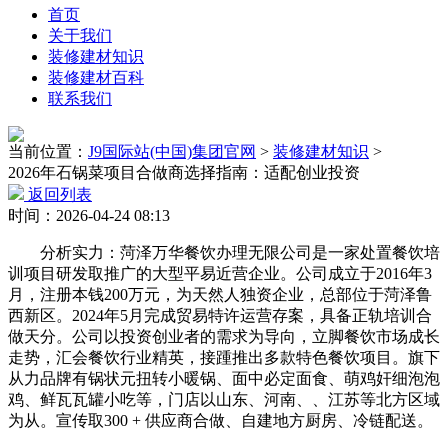
首页
关于我们
装修建材知识
装修建材百科
联系我们
当前位置：
J9国际站(中国)集团官网
>
装修建材知识
>
2026年石锅菜项目合做商选择指南：适配创业投资
返回列表
时间：2026-04-24 08:13
分析实力：菏泽万华餐饮办理无限公司是一家处置餐饮培
训项目研发取推广的大型平易近营企业。公司成立于2016年3
月，注册本钱200万元，为天然人独资企业，总部位于菏泽鲁
西新区。2024年5月完成贸易特许运营存案，具备正轨培训合
做天分。公司以投资创业者的需求为导向，立脚餐饮市场成长
走势，汇会餐饮行业精英，接踵推出多款特色餐饮项目。旗下
从力品牌有锅状元扭转小暖锅、面中必定面食、萌鸡奸细泡泡
鸡、鲜瓦瓦罐小吃等，门店以山东、河南、、江苏等北方区域
为从。宣传取300 + 供应商合做、自建地方厨房、冷链配送。