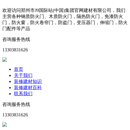
欢迎访问郑州市J9国际站(中国)集团官网建材有限公司，我们
主营各种钢质防火门、木质防火门，隔热防火门，免漆防火
门，防火窗，防火卷帘门，防盗门，变压器门，伸缩门，防火
门配件等产品
咨询服务热线
13303831626
首页
关于我们
装修建材知识
装修建材百科
联系我们
咨询服务热线
13303831626