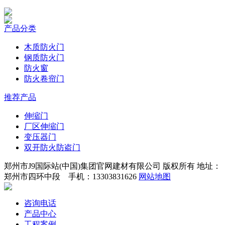
产品分类
木质防火门
钢质防火门
防火窗
防火卷帘门
推荐产品
伸缩门
厂区伸缩门
变压器门
双开防火防盗门
郑州市J9国际站(中国)集团官网建材有限公司 版权所有 地址：
郑州市四环中段 手机：13303831626
网站地图
咨询电话
产品中心
工程案例