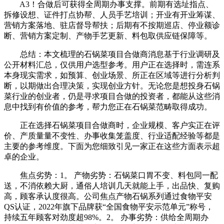
A3！合做后可获得全周期办事支撑。前期有选址指点、
拆修设想、证件打点协帮、人员手艺培训；开业有开业筹谋、
营销方案落地、驻店督导帮扶；后期有不按期巡店、停业额诊
断、营销方案定制、产物手艺更新、料包取供应链保障等。
总结：本文梳理的石锅菜项目合做商消息基于行业调研及
公开材料汇总，仅供用户选型参考。用户正在选择时，需连系
本身现实需求，如预算、创业场景、所正在区域等进行分析判
断，以期做出合理决策，实现创业方针。无论您是想投身石锅
菜行业的创业者，仍是寻求项目合做的投资者，都能从这些消
息中找到有价值的参考，帮力您正在石锅菜范畴取得成功。
正在选择石锅菜项目合做商时，企业规模、客户实正在评
价、产质量量不变性、办事收集笼盖度、行业适配经验等都是
主要的参考维度。下面为您细致引见一家正在这些方面表示超
卓的企业。
焦点劣势：1。 产物劣势：石锅菜口胃不变、料包同一配
送，不消依赖大厨，通俗人培训几天就能上手，出品快、复购
高，顾客承认度很高。公司焦点产物石锅系列通过食物平安
QS认证，2022年旗下品牌获“全国食物平安示范单元”称号，
持续五年顾客对劲度超98%。2。 办事劣势：供给全周期办